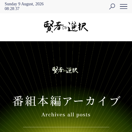
Sunday 9 August, 2026
08
:
28
:
37