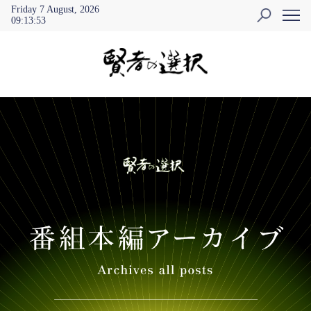
Friday 7 August, 2026
09
:
13
:
53