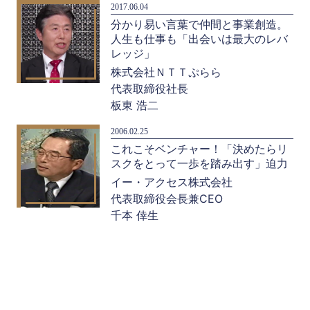
2017.06.04
分かり易い言葉で仲間と事業創造。
人生も仕事も「出会いは最大のレバ
レッジ」
株式会社ＮＴＴぷらら
代表取締役社長
板東 浩二
2006.02.25
これこそベンチャー！「決めたらリ
スクをとって一歩を踏み出す」迫力
イー・アクセス株式会社
代表取締役会長兼CEO
千本 倖生