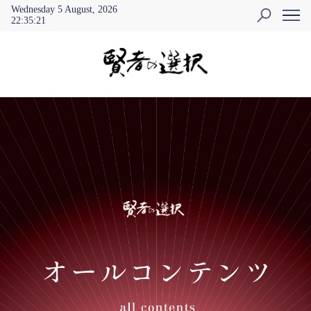
Wednesday 5 August, 2026
22
:
35
:
21