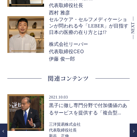
代表取締役社長
西村 雅彦
セルフケア・セルフメディケーショ
ンが問われる今「LEBER」が目指す
日本の医療の在り方とは!?
株式会社リーバー
代表取締役CEO
伊藤 俊一郎
関連コンテンツ
2021.10.03
ら
黒子に徹し専門分野で付加価値のあ
るサービスを提供する「複合型...
三洋貿易株式会社
代表取締役社長
新谷 正伸