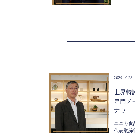
2020.10.28
される
世界特
の安全で効果的な
専門メ
ナウ...
健康医療研究所
ユニカ食
代表取締