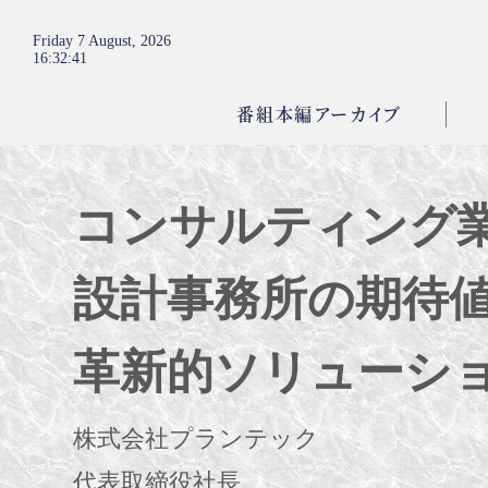
Friday 7 August, 2026
16
:
32
:
43
番組本編アーカイブ
コンサルティング
設計事務所の期待
革新的ソリューシ
株式会社プランテック
代表取締役社長