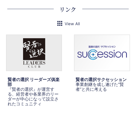
リンク
View All
賢者の選択 リーダーズ俱楽
賢者の選択サクセッション
部
事業創継を成し遂げた”賢
『賢者の選択』が運営す
者”と共に考える
る、経営者や各業界のリー
ダーが中心になって設立さ
れたコミュニティ