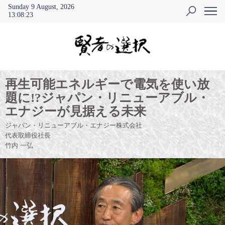
Sunday 9 August, 2026
13
:
08
:
24
再生可能エネルギーで電気を使い放
題に!?ジャパン・リニューアブル・
エナジーが見据える未来
ジャパン・リニューアブル・エナジー株式会社
代表取締役社長
竹内 一弘