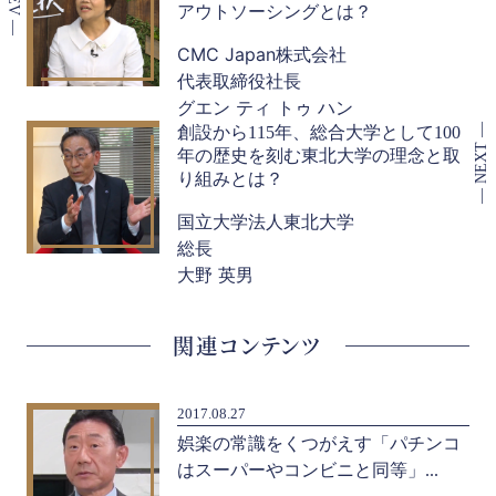
アウトソーシングとは？
CMC Japan株式会社
代表取締役社長
グエン ティ トゥ ハン
創設から115年、総合大学として100
年の歴史を刻む東北大学の理念と取
り組みとは？
国立大学法人東北大学
総長
大野 英男
関連コンテンツ
2017.08.27
新た
娯楽の常識をくつがえす「パチンコ
はスーパーやコンビニと同等」...