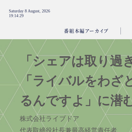
Saturday 8 August, 2026
19
:
14
:
30
番組本編アーカイブ
「シェアは取り過
「ライバルをわざ
るんですよ」に潜
株式会社ライブドア
代表取締役社長兼最高経営責任者