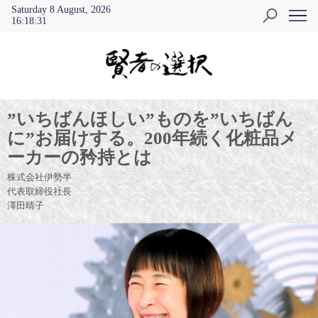
Saturday 8 August, 2026
16
:
18
:
31
”いちばんほしい”ものを”いちばん
に”お届けする。200年続く化粧品メ
ーカーの矜持とは
株式会社伊勢半
代表取締役社長
澤田晴子