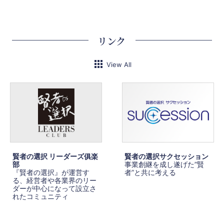
リンク
View All
賢者の選択 リーダーズ俱楽
賢者の選択サクセッション
部
事業創継を成し遂げた”賢
『賢者の選択』が運営す
者”と共に考える
る、経営者や各業界のリー
ダーが中心になって設立さ
れたコミュニティ