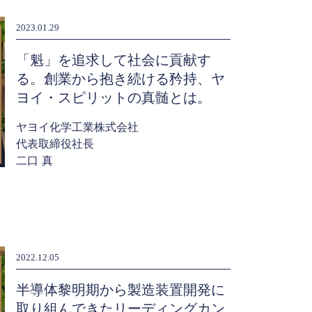
2023.01.29
「魁」を追求して社会に貢献す
る。創業から抱き続ける矜持、ヤ
ヨイ・スピリットの真髄とは。
ヤヨイ化学工業株式会社
代表取締役社長
二口 真
2022.12.05
半導体黎明期から製造装置開発に
取り組んできたリーディングカン