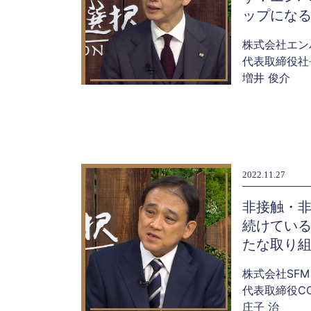
ップにな
株式会社エン
代表取締役社
増井 俊介
2022.11.27
非接触・
続けてい
たな取り
株式会社SFM
代表取締役C
庄子 治