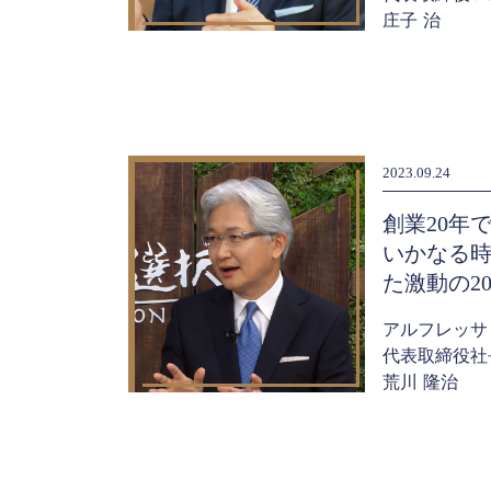
庄子 治
2023.09.24
創業20年で
いかなる
た激動の2
アルフレッサ
代表取締役社
荒川 隆治