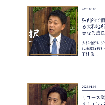
2023.03.05
独創的で
る大和地
更なる成
大和地所レジ
代表取締役社
下村 俊二
2023.01.08
リユース
す！エン