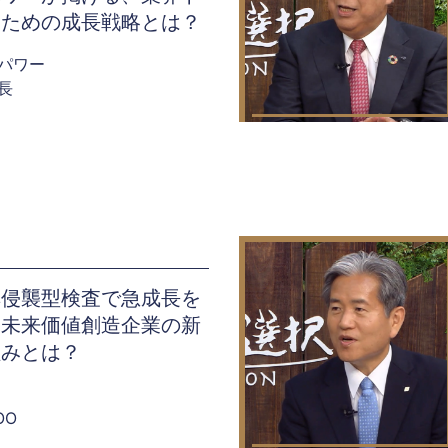
るための成長戦略とは？
パワー
長
非侵襲型検査で急成長を
る未来価値創造企業の新
組みとは？
OO