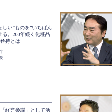
ほしい”ものを”いちばん
する。200年続く化粧品
の矜持とは
半
長
の「経営参謀」として活