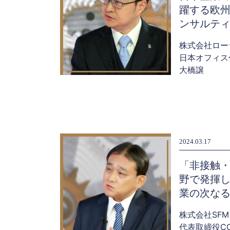
躍する欧
ンサルテ
株式会社ロー
日本オフィス
大橋譲
2024.03.17
「非接触
野で発揮
業の次な
株式会社SFM
代表取締役C