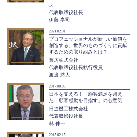
ス
代表取締役社長
伊藤 享司
2021.02.01
プロフェッショナルが新しい価値を
創造する、世界のものづくりに貢献
するための取り組みとは？
兼房株式会社
代表取締役社長執行役員
渡邉 將人
2017.09.03
日本を支える！「顧客満足を超え
た、顧客感動を目指す」の心意気
日進機工株式会社
代表取締役社長
林 伸一
2015.02.15