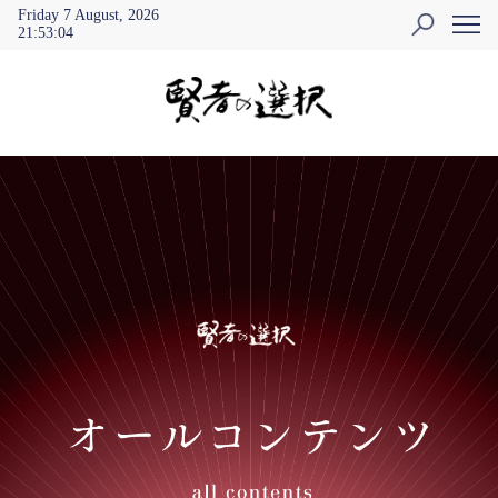
Friday 7 August, 2026
21
:
53
:
04