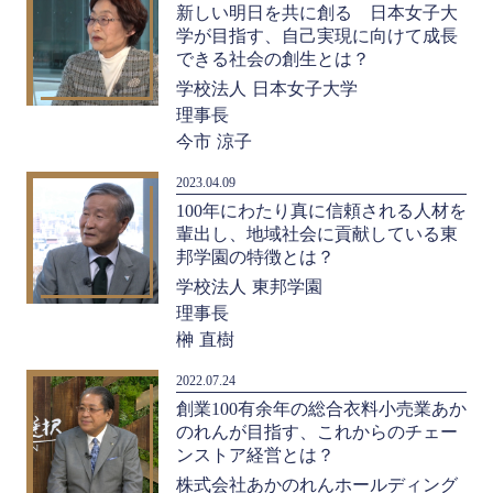
新しい明日を共に創る 日本女子大
学が目指す、自己実現に向けて成長
できる社会の創生とは？
学校法人 日本女子大学
理事長
今市 涼子
2023.04.09
100年にわたり真に信頼される人材を
輩出し、地域社会に貢献している東
邦学園の特徴とは？
学校法人 東邦学園
理事長
榊 直樹
2022.07.24
創業100有余年の総合衣料小売業あか
のれんが目指す、これからのチェー
ンストア経営とは？
株式会社あかのれんホールディング