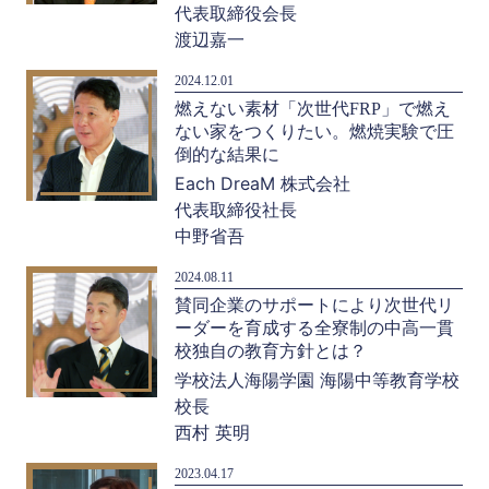
代表取締役会長
渡辺嘉一
2024.12.01
燃えない素材「次世代FRP」で燃え
ない家をつくりたい。燃焼実験で圧
倒的な結果に
Each DreaM 株式会社
代表取締役社長
中野省吾
2024.08.11
賛同企業のサポートにより次世代リ
ーダーを育成する全寮制の中高一貫
校独自の教育方針とは？
学校法人海陽学園 海陽中等教育学校
校長
西村 英明
2023.04.17