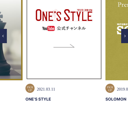
2021.03.11
2019.0
ONE'S STYLE
SOLOMON