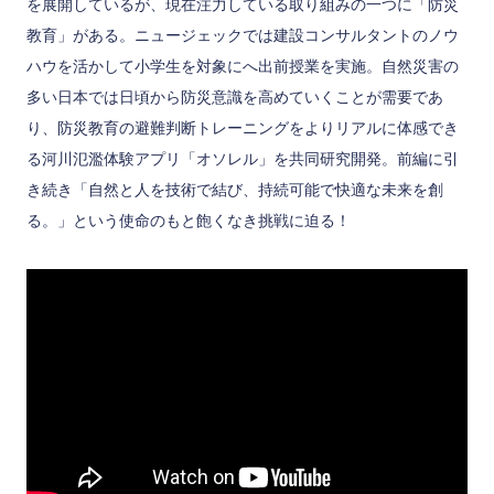
を展開しているが、現在注力している取り組みの一つに「防災
教育」がある。ニュージェックでは建設コンサルタントのノウ
ハウを活かして小学生を対象にへ出前授業を実施。自然災害の
多い日本では日頃から防災意識を高めていくことが需要であ
り、防災教育の避難判断トレーニングをよりリアルに体感でき
る河川氾濫体験アプリ「オソレル」を共同研究開発。前編に引
き続き「自然と人を技術で結び、持続可能で快適な未来を創
る。」という使命のもと飽くなき挑戦に迫る！