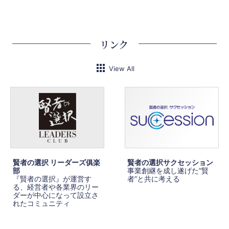
リンク
View All
賢者の選択 リーダーズ俱楽
賢者の選択サクセッション
部
事業創継を成し遂げた”賢
『賢者の選択』が運営す
者”と共に考える
る、経営者や各業界のリー
ダーが中心になって設立さ
れたコミュニティ