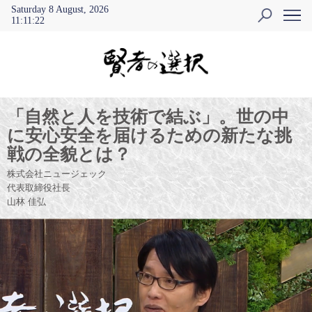
Saturday 8 August, 2026
11
:
11
:
23
「自然と人を技術で結ぶ」。世の中
に安心安全を届けるための新たな挑
戦の全貌とは？
株式会社ニュージェック
代表取締役社長
山林 佳弘