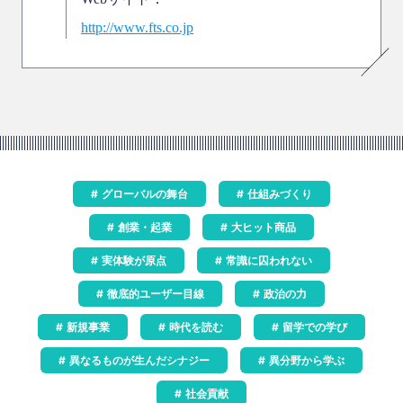
http://www.fts.co.jp
グローバルの舞台
仕組みづくり
創業・起業
大ヒット商品
実体験が原点
常識に囚われない
徹底的ユーザー目線
政治の力
新規事業
時代を読む
留学での学び
異なるものが生んだシナジー
異分野から学ぶ
社会貢献