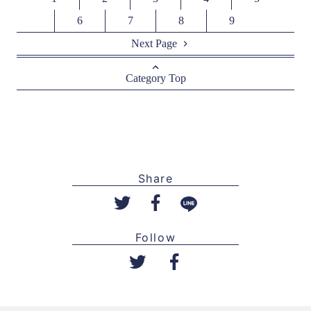
6
7
8
9
Next Page
Category Top
Share
Follow