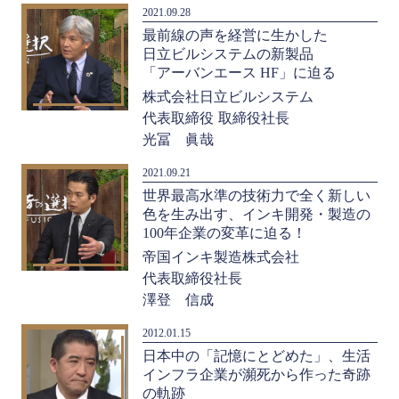
2021.09.28
最前線の声を経営に生かした
日立ビルシステムの新製品
「アーバンエース HF」に迫る
株式会社日立ビルシステム
代表取締役 取締役社長
光冨 眞哉
2021.09.21
世界最高水準の技術力で全く新しい
色を生み出す、インキ開発・製造の
100年企業の変革に迫る！
帝国インキ製造株式会社
代表取締役社長
澤登 信成
2012.01.15
日本中の「記憶にとどめた」、生活
インフラ企業が瀕死から作った奇跡
の軌跡