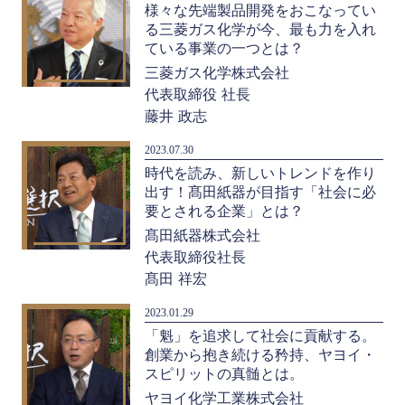
様々な先端製品開発をおこなってい
る三菱ガス化学が今、最も力を入れ
ている事業の一つとは？
三菱ガス化学株式会社
代表取締役 社長
藤井 政志
2023.07.30
時代を読み、新しいトレンドを作り
出す！髙田紙器が目指す「社会に必
要とされる企業」とは？
髙田紙器株式会社
代表取締役社長
髙田 祥宏
2023.01.29
「魁」を追求して社会に貢献する。
創業から抱き続ける矜持、ヤヨイ・
スピリットの真髄とは。
ヤヨイ化学工業株式会社