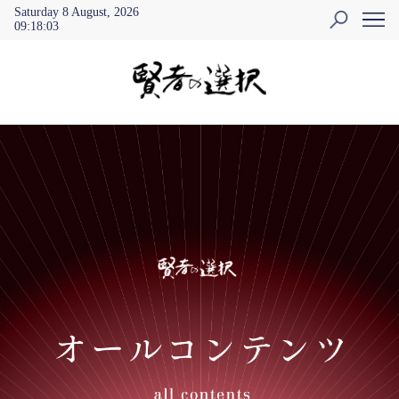
Saturday 8 August, 2026
09
:
18
:
04