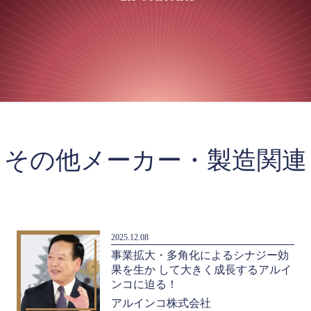
その他メーカー・製造関連
2025.12.08
事業拡大・多角化によるシナジー効
果を生か して大きく成長するアルイ
ンコに迫る！
アルインコ株式会社