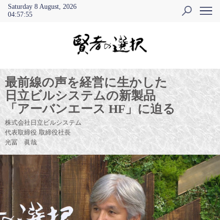
Saturday 8 August, 2026
04
:
57
:
55
最前線の声を経営に生かした
日立ビルシステムの新製品
「アーバンエース HF」に迫る
株式会社日立ビルシステム
代表取締役 取締役社長
光冨 眞哉