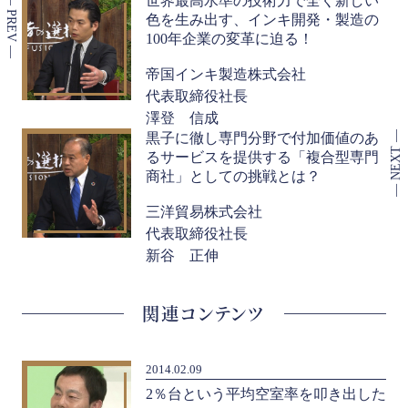
世界最高水準の技術力で全く新しい
色を生み出す、インキ開発・製造の
100年企業の変革に迫る！
帝国インキ製造株式会社
代表取締役社長
澤登 信成
黒子に徹し専門分野で付加価値のあ
るサービスを提供する「複合型専門
商社」としての挑戦とは？
三洋貿易株式会社
代表取締役社長
新谷 正伸
関連コンテンツ
2014.02.09
た
2％台という平均空室率を叩き出した