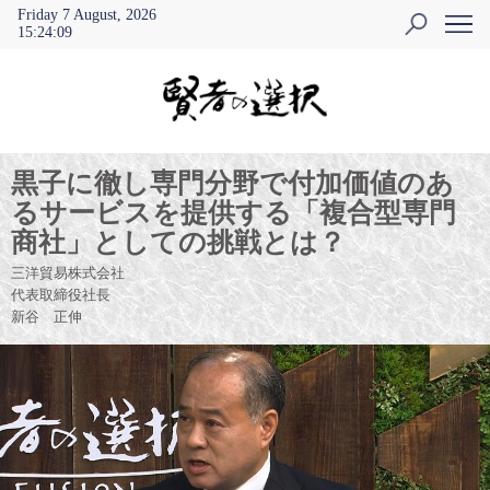
Friday 7 August, 2026
15
:
24
:
09
黒子に徹し専門分野で付加価値のあ
るサービスを提供する「複合型専門
商社」としての挑戦とは？
三洋貿易株式会社
代表取締役社長
新谷 正伸