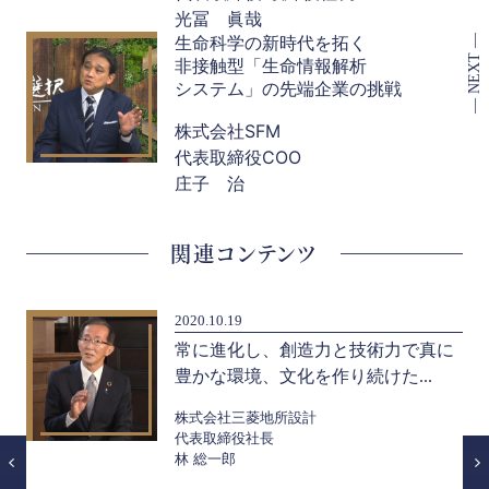
光冨 眞哉
生命科学の新時代を拓く
非接触型「生命情報解析
システム」の先端企業の挑戦
株式会社SFM
代表取締役COO
庄子 治
関連コンテンツ
2020.10.19
ィ
常に進化し、創造力と技術力で真に
豊かな環境、文化を作り続けた...
ーケ
株式会社三菱地所設計
代表取締役社長
林 総一郎