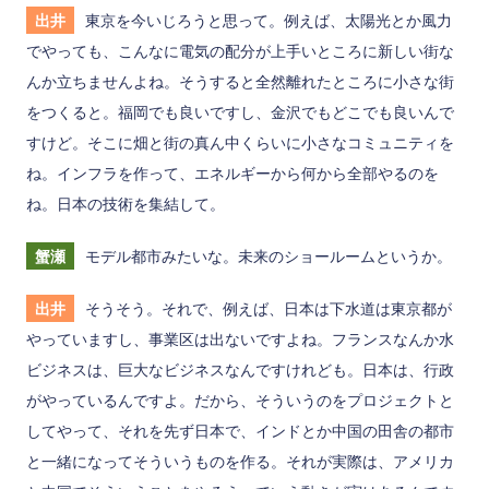
出井
東京を今いじろうと思って。例えば、太陽光とか風力
でやっても、こんなに電気の配分が上手いところに新しい街な
んか立ちませんよね。そうすると全然離れたところに小さな街
をつくると。福岡でも良いですし、金沢でもどこでも良いんで
すけど。そこに畑と街の真ん中くらいに小さなコミュニティを
ね。インフラを作って、エネルギーから何から全部やるのを
ね。日本の技術を集結して。
蟹瀬
モデル都市みたいな。未来のショールームというか。
出井
そうそう。それで、例えば、日本は下水道は東京都が
やっていますし、事業区は出ないですよね。フランスなんか水
ビジネスは、巨大なビジネスなんですけれども。日本は、行政
がやっているんですよ。だから、そういうのをプロジェクトと
してやって、それを先ず日本で、インドとか中国の田舎の都市
と一緒になってそういうものを作る。それが実際は、アメリカ