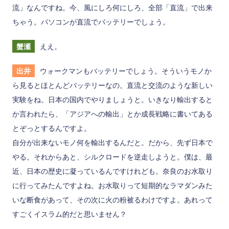
流」なんですね。今、風にしろ何にしろ、全部「直流」で出来
ちゃう。パソコンが直流でバッテリーでしょう。
蟹瀬
ええ。
出井
ウォークマンもバッテリーでしょう。そういうモノか
ら見るとほとんどバッテリーなの。直流と交流のような新しい
実験をね。日本の国内でやりましょうと。いきなり輸出すると
か言われたら、「アジアへの輸出」とか成長戦略に書いてある
とぞっとするんですよ。
自分が出来ないモノ何を輸出するんだと。だから、先ず日本で
やる。それからあと、シルクロードを逆走しようと。僕は、最
近、日本の歴史に凝っているんですけれども。奈良のお水取り
に行ってみたんですよね。お水取りって短期的なラマダンみた
いな断食があって、その次に火の粉被るわけですよ。あれって
すごくイスラム的だと思いません？