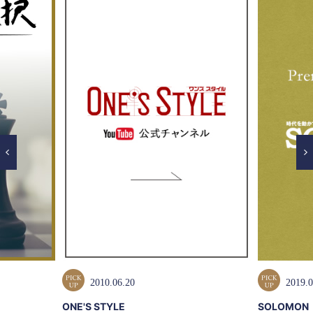
2010.06.20
2019.0
ONE'S STYLE
SOLOMON