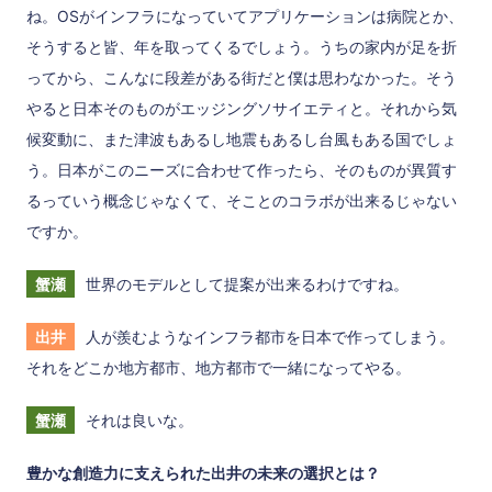
ね。OSがインフラになっていてアプリケーションは病院とか、
そうすると皆、年を取ってくるでしょう。うちの家内が足を折
ってから、こんなに段差がある街だと僕は思わなかった。そう
やると日本そのものがエッジングソサイエティと。それから気
候変動に、また津波もあるし地震もあるし台風もある国でしょ
う。日本がこのニーズに合わせて作ったら、そのものが異質す
るっていう概念じゃなくて、そことのコラボが出来るじゃない
ですか。
蟹瀬
世界のモデルとして提案が出来るわけですね。
出井
人が羨むようなインフラ都市を日本で作ってしまう。
それをどこか地方都市、地方都市で一緒になってやる。
蟹瀬
それは良いな。
豊かな創造力に支えられた出井の未来の選択とは？