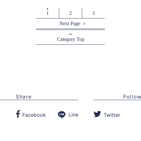
1
2
3
Next Page
Category Top
Share
Follo
Line
Facebook
Twitter