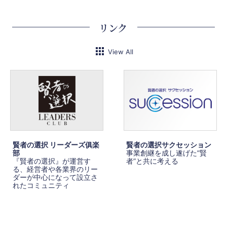
リンク
View All
賢者の選択 リーダーズ俱楽
賢者の選択サクセッション
部
事業創継を成し遂げた”賢
『賢者の選択』が運営す
者”と共に考える
る、経営者や各業界のリー
ダーが中心になって設立さ
れたコミュニティ