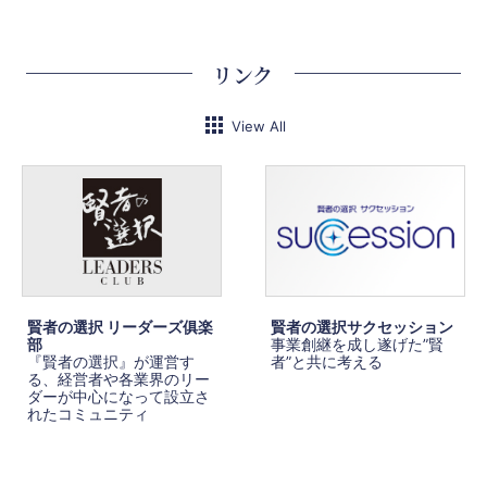
リンク
View All
賢者の選択 リーダーズ俱楽
賢者の選択サクセッション
部
事業創継を成し遂げた”賢
『賢者の選択』が運営す
者”と共に考える
る、経営者や各業界のリー
ダーが中心になって設立さ
れたコミュニティ