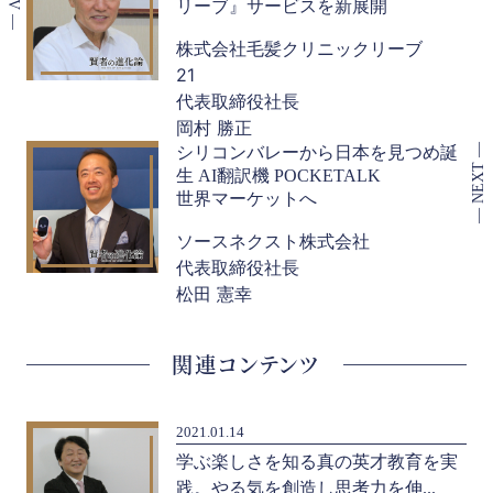
リーブ』サービスを新展開
株式会社毛髪クリニックリーブ
21
代表取締役社長
岡村 勝正
シリコンバレーから日本を見つめ誕
生 AI翻訳機 POCKETALK
世界マーケットへ
ソースネクスト株式会社
代表取締役社長
松田 憲幸
関連コンテンツ
2021.01.14
続
学ぶ楽しさを知る真の英才教育を実
践。やる気を創造し思考力を伸...