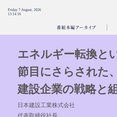
Friday 7 August, 2026
13
:
14
:
16
番組本編アーカイブ
エネルギー転換と
節目にさらされた
建設企業の戦略と
日本建設工業株式会社
代表取締役社長