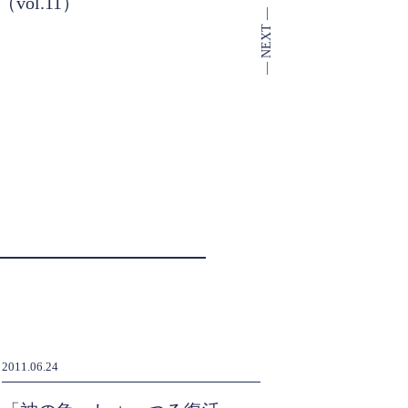
（vol.11）
2011.06.24