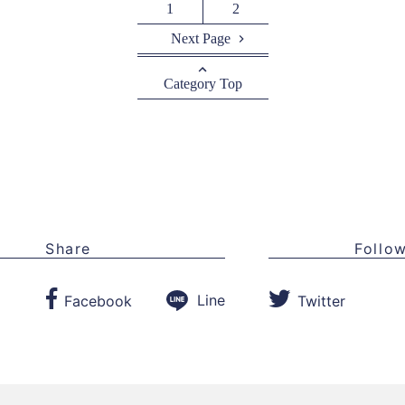
1
2
Next Page
Category Top
Share
Follo
Line
Facebook
Twitter