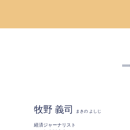
牧野 義司
まきの よしじ
経済ジャーナリスト