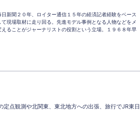
毎日新聞２０年、ロイター通信１５年の経済記者経験をベース
して現場取材に走り回る。先進モデル事例となる人物などをメ
変えることがジャーナリストの役割という立場。１９６８年早
の定点観測や北関東、東北地方への出張、旅行でJR東