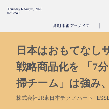
Thursday 6 August, 2026
02
:
58
:
41
番組本編アーカイブ
日本はおもてなし
戦略商品化を 「7
掃チーム」は強み
株式会社JR東日本テクノハートTESSE