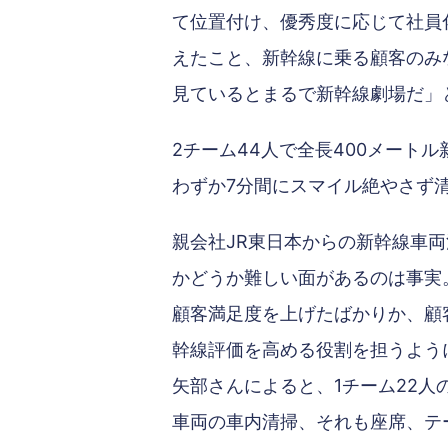
て位置付け、優秀度に応じて社員
えたこと、新幹線に乗る顧客のみ
見ているとまるで新幹線劇場だ」
2チーム44人で全長400メート
わずか7分間にスマイル絶やさず
親会社JR東日本からの新幹線車
かどうか難しい面があるのは事実
顧客満足度を上げたばかりか、顧
幹線評価を高める役割を担うよう
矢部さんによると、1チーム22人
車両の車内清掃、それも座席、テ