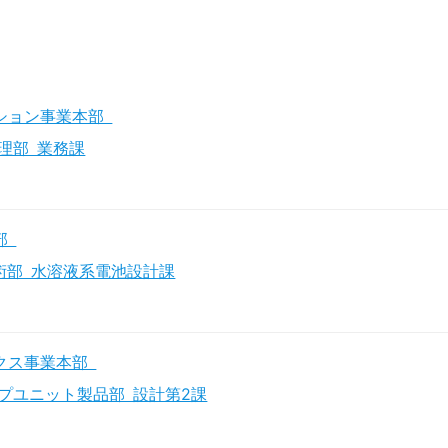
ション事業本部
理部 業務課
部
術部 水溶液系電池設計課
クス事業本部
プユニット製品部 設計第2課