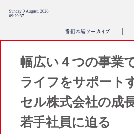
Sunday 9 August, 2026
09
:
29
:
38
番組本編アーカイブ
幅広い４つの事業
ライフをサポート
セル株式会社の成
若手社員に迫る