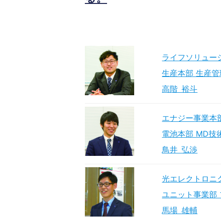
ライフソリュー
生産本部 生産管
高階 裕斗
エナジー事業本
電池本部 MD技
鳥井 弘渉
光エレクトロニ
ユニット事業部 
馬場 雄輔