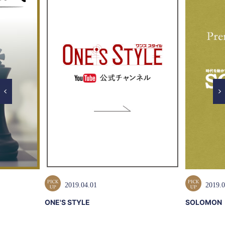
2019.04.01
2019.0
ONE'S STYLE
SOLOMON