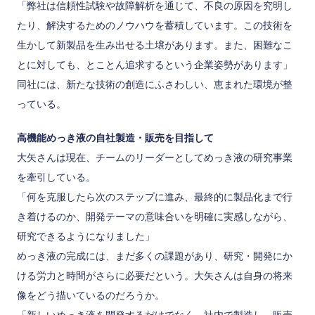
「弊社は信頼性試験や故障解析を通じて、不良の原因を究明し
たり、解決するためのノウハウを蓄積しています。この技術を
生かして新製品を生み出せる土壌があります。また、困難なこ
とに対しても、とことん追求するという企業姿勢があります」
同社には、新たな技術の創造にふさわしい、恵まれた環境が整
っている。
高機能めっき液の自社製造・販売を目指して
大矢さんは現在、チームのリーダーとしてめっき液の研究事業
を牽引している。
「何を克服したら次のステップに進み、最終的に製品化まで行
き着けるのか、開発テーマの意味合いを明確に実感しながら、
研究できるようになりました」
めっき液の完成には、まだ多くの課題があり、研究・開発にか
ける労力と時間がさらに必要だという。大矢さんは自身の将来
像をどう描いているのだろうか。
「新しいめっき液を開発するだけでなく、社内で製造し、販売