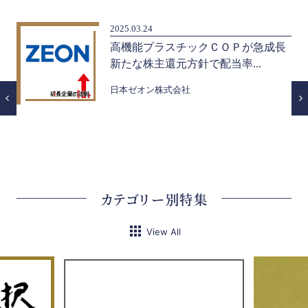
2025.03.24
フ
高機能プラスチックＣＯＰが急成長
新たな株主還元方針で配当率...
日本ゼオン株式会社
カテゴリー別特集
View All