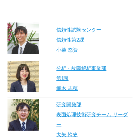
信頼性試験センター
信頼性第2課
小柴 悠資
分析・故障解析事業部
第1課
細木 志穂
研究開発部
表面処理技術研究チーム リーダ
ー
大矢 怜史