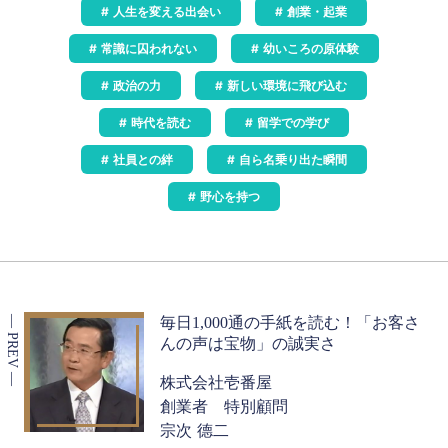
人生を変える出会い
創業・起業
常識に囚われない
幼いころの原体験
政治の力
新しい環境に飛び込む
時代を読む
留学での学び
社員との絆
自ら名乗り出た瞬間
野心を持つ
毎日1,000通の手紙を読む！「お客さ
んの声は宝物」の誠実さ
株式会社壱番屋
創業者 特別顧問
宗次 德二