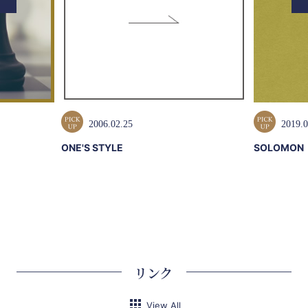
2006.02.25
2019.0
ONE'S STYLE
SOLOMON
リンク
View All