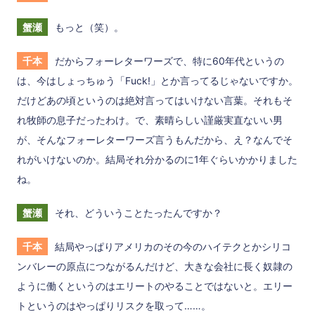
蟹瀬
もっと（笑）。
千本
だからフォーレターワーズで、特に60年代というの
は、今はしょっちゅう「Fuck!」とか言ってるじゃないですか。
だけどあの頃というのは絶対言ってはいけない言葉。それもそ
れ牧師の息子だったわけ。で、素晴らしい謹厳実直ないい男
が、そんなフォーレターワーズ言うもんだから、え？なんでそ
れがいけないのか。結局それ分かるのに1年ぐらいかかりました
ね。
蟹瀬
それ、どういうことたったんですか？
千本
結局やっぱりアメリカのその今のハイテクとかシリコ
ンバレーの原点につながるんだけど、大きな会社に長く奴隷の
ように働くというのはエリートのやることではないと。エリー
トというのはやっぱりリスクを取って……。