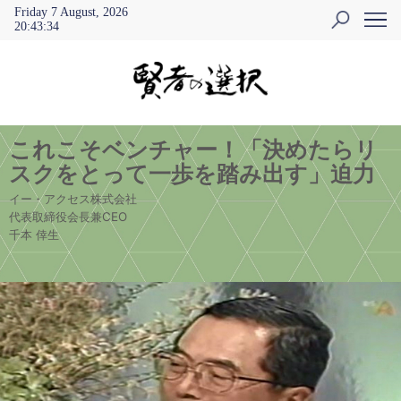
Friday 7 August, 2026
20
:
43
:
35
これこそベンチャー！「決めたらリ
スクをとって一歩を踏み出す」迫力
イー・アクセス株式会社
代表取締役会長兼CEO
千本 倖生