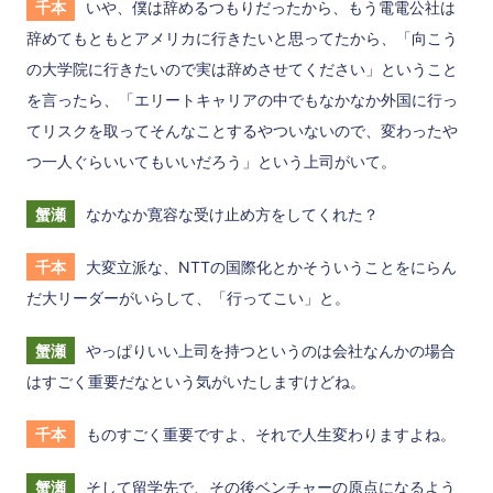
千本
いや、僕は辞めるつもりだったから、もう電電公社は
辞めてもともとアメリカに行きたいと思ってたから、「向こう
の大学院に行きたいので実は辞めさせてください」ということ
を言ったら、「エリートキャリアの中でもなかなか外国に行っ
てリスクを取ってそんなことするやついないので、変わったや
つ一人ぐらいいてもいいだろう」という上司がいて。
蟹瀬
なかなか寛容な受け止め方をしてくれた？
千本
大変立派な、NTTの国際化とかそういうことをにらん
だ大リーダーがいらして、「行ってこい」と。
蟹瀬
やっぱりいい上司を持つというのは会社なんかの場合
はすごく重要だなという気がいたしますけどね。
千本
ものすごく重要ですよ、それで人生変わりますよね。
蟹瀬
そして留学先で、その後ベンチャーの原点になるよう