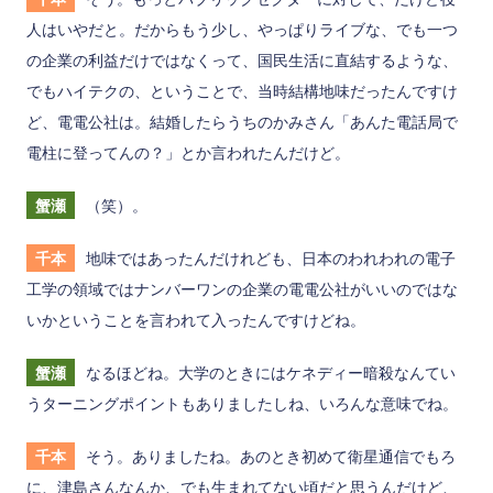
人はいやだと。だからもう少し、やっぱりライブな、でも一つ
の企業の利益だけではなくって、国民生活に直結するような、
でもハイテクの、ということで、当時結構地味だったんですけ
ど、電電公社は。結婚したらうちのかみさん「あんた電話局で
電柱に登ってんの？」とか言われたんだけど。
蟹瀬
（笑）。
千本
地味ではあったんだけれども、日本のわれわれの電子
工学の領域ではナンバーワンの企業の電電公社がいいのではな
いかということを言われて入ったんですけどね。
蟹瀬
なるほどね。大学のときにはケネディー暗殺なんてい
うターニングポイントもありましたしね、いろんな意味でね。
千本
そう。ありましたね。あのとき初めて衛星通信でもろ
に、津島さんなんか、でも生まれてない頃だと思うんだけど、