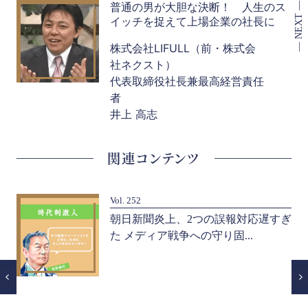
普通の男が大胆な決断！ 人生のス
イッチを捉えて上場企業の社長に
株式会社LIFULL（前・株式会
社ネクスト）
代表取締役社長兼最高経営責任
者
井上 高志
関連コンテンツ
Vol. 252
外国
朝日新聞炎上、2つの誤報対応遅すぎ
た メディア戦争への守り固...