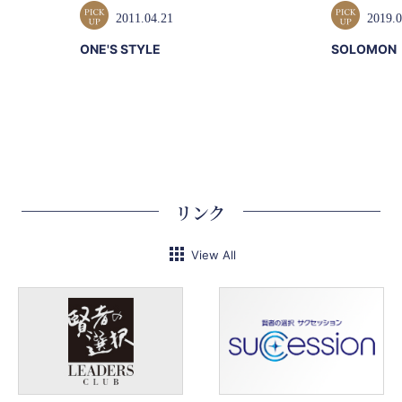
2011.04.21
2019.0
ONE'S STYLE
SOLOMON
リンク
View All