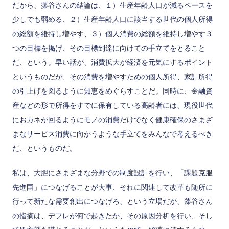
だから、藻谷さんの結論は、１）生産年齢人口が減るペースを
少しでも弱める、２）生産年齢人口に該当する世代の個人所得
の総額を維持し増やす、３）個人消費の総額を維持し増やす３
つの目標を掲げ、その目標到達に向けての手立てをとること
だ、という。早い話が、消費拡大が経済を元気にするポイント
というものだが、その消費を増やすための個人所得、家計所得
の引上げを図るように知恵をめぐらすことだ。同時に、金融資
産などの形で所得をすでに保有している高齢者には、現役世代
におカネが回るようにモノの消費だけでなく健康確保のさまざ
まなサービス消費に向かうような手立てをみんなで考えるべき
だ、というものだ。
私は、大胆にさまざまな分野での制度設計を行い、「課題克服
先進国」につなげることが大事、それに関連して改革も随所に
行って新たな需要創出につなげろ、という立場だが、藻谷さん
の指摘は、デフレが何で起きたか、その原因分析を行い、そし