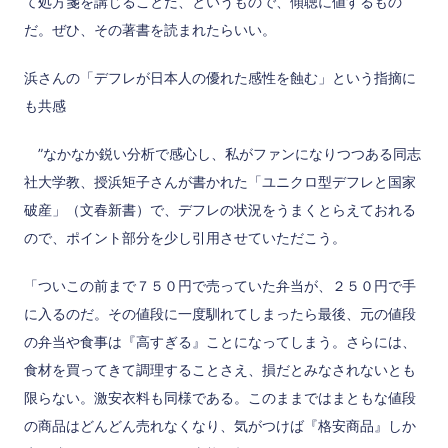
て処方箋を講じることだ、というもので、傾聴に値するもの
だ。ぜひ、その著書を読まれたらいい。
浜さんの「デフレが日本人の優れた感性を蝕む」という指摘に
も共感
”なかなか鋭い分析で感心し、私がファンになりつつある同志
社大学教、授浜矩子さんが書かれた「ユニクロ型デフレと国家
破産」（文春新書）で、デフレの状況をうまくとらえておれる
ので、ポイント部分を少し引用させていただこう。
「ついこの前まで７５０円で売っていた弁当が、２５０円で手
に入るのだ。その値段に一度馴れてしまったら最後、元の値段
の弁当や食事は『高すぎる』ことになってしまう。さらには、
食材を買ってきて調理することさえ、損だとみなされないとも
限らない。激安衣料も同様である。このままではまともな値段
の商品はどんどん売れなくなり、気がつけば『格安商品』しか