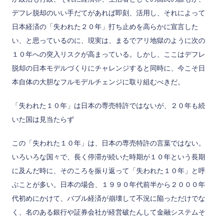
デフレ脱却のいい手だてがあれば即刻、活用し、それによって
日本経済の「失われた２０年」打ち止めを高らかに宣言した
い、と思っているのに、現実は、まるでアリ地獄のように次の
１０年への突入リスクが高まっている。しかし、ここはデフレ
脱却の日本モデルづくりにチャレンジすると同時に、今こそ日
本自体の大胆なフルモデルチェンジに取り組むべきだ。
「失われた１０年」は日本の専売特許ではないが、２０年も続
いた国は見当たらず
この「失われた１０年」は、日本の専売特許の言葉ではない。
いろいろな国々で、長く停滞が続いた時期が１０年という長期
に及んだ時に、そのころを振り返って「失われた１０年」と呼
ぶことが多い。日本の場合、１９９０年代前半から２０００年
代初めにかけて、バブル経済が崩壊して不況に陥っただけでな
く、名のある銀行や証券会社が経営破たんして金融システムそ