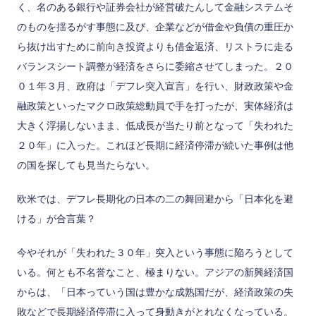
く、名のある銀行や証券会社が経営破たんして金融システムそ
のものを揺るがす事態に及び、企業などが借金や負債の重圧か
ら抜け出すために前向き投資よりも借金返済、リストラに走る
バランスシート調整が経済をさらに委縮させてしまった。２０
０１年３月、政府は「デフレ突入宣言」を行い、財政政策や金
融政策といったマクロ政策総動員で手を打ったが、実体経済は
大きく浮揚しないまま、低成長が当たり前となって「失われた
２０年」に入った。これほど長期に経済停滞が続いた事例は他
の国を探しても見当たらない。
欧米では、デフレ長期化の日本の二の舞回避から「日本化を避
ける」が合言葉？
今やそれが「失われた３０年」突入という事態に陥ろうとして
いる。何とも不名誉なこと、極まりない。アジアの新興経済国
からは、「日本っていう国は豊かな成熟国だが、経済政策の失
敗などで長期経済停滞に入って身動きがとれなくなっている。