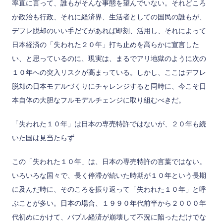
率直に言って、誰もがそんな事態を望んでいない。それどころ
か政治も行政、それに経済界、生活者としての国民の誰もが、
デフレ脱却のいい手だてがあれば即刻、活用し、それによって
日本経済の「失われた２０年」打ち止めを高らかに宣言した
い、と思っているのに、現実は、まるでアリ地獄のように次の
１０年への突入リスクが高まっている。しかし、ここはデフレ
脱却の日本モデルづくりにチャレンジすると同時に、今こそ日
本自体の大胆なフルモデルチェンジに取り組むべきだ。
「失われた１０年」は日本の専売特許ではないが、２０年も続
いた国は見当たらず
この「失われた１０年」は、日本の専売特許の言葉ではない。
いろいろな国々で、長く停滞が続いた時期が１０年という長期
に及んだ時に、そのころを振り返って「失われた１０年」と呼
ぶことが多い。日本の場合、１９９０年代前半から２０００年
代初めにかけて、バブル経済が崩壊して不況に陥っただけでな