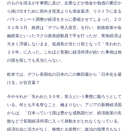
のものを揺るがす事態に及び、企業などが借金や負債の重圧か
ら抜け出すために前向き投資よりも借金返済、リストラに走る
バランスシート調整が経済をさらに委縮させてしまった。２０
０１年３月、政府は「デフレ突入宣言」を行い、財政政策や金
融政策といったマクロ政策総動員で手を打ったが、実体経済は
大きく浮揚しないまま、低成長が当たり前となって「失われた
２０年」に入った。これほど長期に経済停滞が続いた事例は他
の国を探しても見当たらない。
欧米では、デフレ長期化の日本の二の舞回避から「日本化を避
ける」が合言葉？
今やそれが「失われた３０年」突入という事態に陥ろうとして
いる。何とも不名誉なこと、極まりない。アジアの新興経済国
からは、「日本っていう国は豊かな成熟国だが、経済政策の失
敗などで長期経済停滞に入って身動きがとれなくなっている。
経済社会に活力がなく、惨憺たる状態だ。政治の指導力もなく