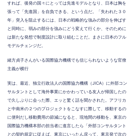
すれば、後発の国々にとっては先進モデルとなり、日本は胸を
張って「先進国」を自負できる、という点だ。「失われた３０
年」突入を阻止するには、日本の戦略的な強みの部分を伸ばす
と同時に、弱みの部分を強みにどう変えて行くか、そのために
は新たな発想で制度設計に取り組むことだ。まさに日本のフル
モデルチェンジだ。
緒方貞子さんがいる国際協力機構でも信じられないような官僚
主義が横行
実は、最近、独立行政法人の国際協力機構（JICA）に外部コン
サルタントとして海外事業にかかわっている友人が帰国したの
で久しぶりに会った際、エッと驚く話を聞かされた。アフリカ
と中南米の２つのプロジェクトをこなすに際して、移動するの
に便利だし移動費用の節減になると、現地間の移動を、東京の
国際協力機構本部の担当者に進言したら「外部コンサルタント
との契約規定に従えば、東京にいったん戻って、東京発で次の