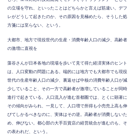
の立場を守れ、といったことはどちらかと言えば筋違い。デフ
レがどうして起きたのか、その原因を見極めたら、そうした処
方箋には至らない、という。
大都市、地方で現役世代の生産・消費年齢人口の減少、高齢者
の激増に直視を
藻谷さんが日本各地の現場を歩いて見て得た経済実体のヒント
は、人口変動の問題にある。端的には地方でも大都市でも現役
世代の生産年齢人口の減少、裏返せば中核の消費年齢人口が減
少していること、その一方で高齢者が激増していることが同時
進行で起きている。人口流入が進む首都圏では、とくに顕著に
その傾向がみられ、一見して、人口増で所得も小売売上高も伸
びてしかるべきなのに、実体はその逆。高齢者が消費しないた
め、伸びない。都心部の大手百貨店の経営統合が進むのも、そ
の表われだ、という。