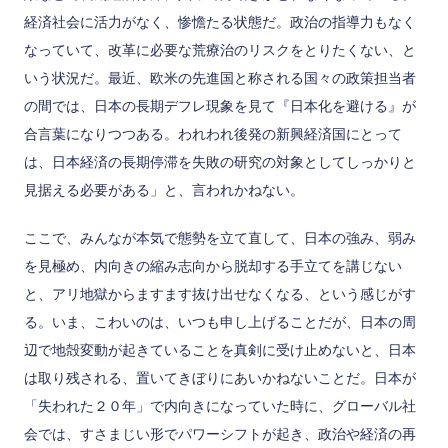
経済社会に活力がなく、惨憺たる状態だ。政治の指導力もなく
なっていて、改革に必要な荒療治のリスクをとりたくない、と
いう状況だ。最近、欧米の先進国と称される国々の政策担当者
の間では、日本の長期デフレ現象を見て『日本化を避ける』が
合言葉になりつつある。われわれ後発の新興経済国にとって
は、日本経済の長期停滞を失敗の研究の対象としてしっかりと
見据える必要がある」と、言われかねない。
ここで、みんなが本気で態勢を立て直して、日本の強み、弱み
を見極め、内向きの縮み志向から脱却する手立てを講じない
と、アリ地獄からますます抜け出せなくなる、という感じがす
る。いま、こわいのは、いつも申し上げることだが、日本の周
辺で地殻変動が起きていることを真剣に受け止めないと、日本
は取り残される、置いてきぼりにあいかねないことだ。日本が
「失われた２０年」で内向きになっていた時に、グローバル社
会では、すさまじい形でパワーシフトが起き、政治や経済の再