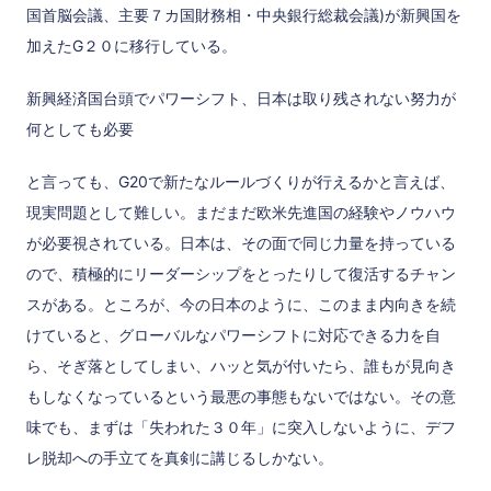
国首脳会議、主要７カ国財務相・中央銀行総裁会議)が新興国を
加えたG２０に移行している。
新興経済国台頭でパワーシフト、日本は取り残されない努力が
何としても必要
と言っても、G20で新たなルールづくりが行えるかと言えば、
現実問題として難しい。まだまだ欧米先進国の経験やノウハウ
が必要視されている。日本は、その面で同じ力量を持っている
ので、積極的にリーダーシップをとったりして復活するチャン
スがある。ところが、今の日本のように、このまま内向きを続
けていると、グローバルなパワーシフトに対応できる力を自
ら、そぎ落としてしまい、ハッと気が付いたら、誰もが見向き
もしなくなっているという最悪の事態もないではない。その意
味でも、まずは「失われた３０年」に突入しないように、デフ
レ脱却への手立てを真剣に講じるしかない。