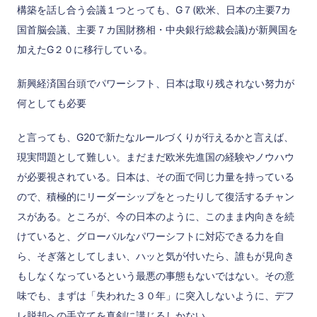
構築を話し合う会議１つとっても、G７(欧米、日本の主要7カ
国首脳会議、主要７カ国財務相・中央銀行総裁会議)が新興国を
加えたG２０に移行している。
新興経済国台頭でパワーシフト、日本は取り残されない努力が
何としても必要
と言っても、G20で新たなルールづくりが行えるかと言えば、
現実問題として難しい。まだまだ欧米先進国の経験やノウハウ
が必要視されている。日本は、その面で同じ力量を持っている
ので、積極的にリーダーシップをとったりして復活するチャン
スがある。ところが、今の日本のように、このまま内向きを続
けていると、グローバルなパワーシフトに対応できる力を自
ら、そぎ落としてしまい、ハッと気が付いたら、誰もが見向き
もしなくなっているという最悪の事態もないではない。その意
味でも、まずは「失われた３０年」に突入しないように、デフ
レ脱却への手立てを真剣に講じるしかない。