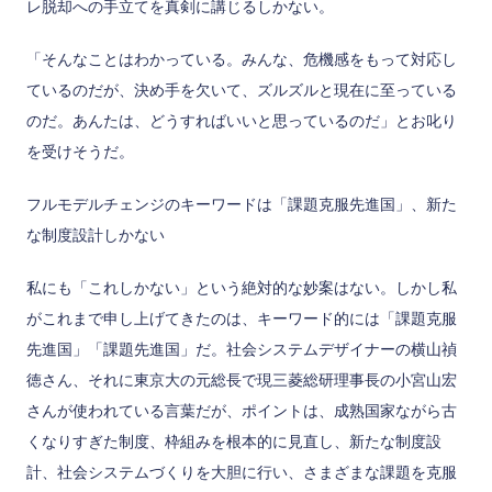
レ脱却への手立てを真剣に講じるしかない。
「そんなことはわかっている。みんな、危機感をもって対応し
ているのだが、決め手を欠いて、ズルズルと現在に至っている
のだ。あんたは、どうすればいいと思っているのだ」とお叱り
を受けそうだ。
フルモデルチェンジのキーワードは「課題克服先進国」、新た
な制度設計しかない
私にも「これしかない」という絶対的な妙案はない。しかし私
がこれまで申し上げてきたのは、キーワード的には「課題克服
先進国」「課題先進国」だ。社会システムデザイナーの横山禎
徳さん、それに東京大の元総長で現三菱総研理事長の小宮山宏
さんが使われている言葉だが、ポイントは、成熟国家ながら古
くなりすぎた制度、枠組みを根本的に見直し、新たな制度設
計、社会システムづくりを大胆に行い、さまざまな課題を克服