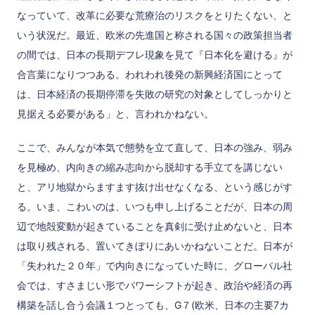
なっていて、改革に必要な荒療治のリスクをとりたくない、と
いう状況だ。最近、欧米の先進国と称される国々の政策担当者
の間では、日本の長期デフレ現象を見て『日本化を避ける』が
合言葉になりつつある。われわれ後発の新興経済国にとって
は、日本経済の長期停滞を失敗の研究の対象としてしっかりと
見据える必要がある」と、言われかねない。
ここで、みんなが本気で態勢を立て直して、日本の強み、弱み
を見極め、内向きの縮み志向から脱却する手立てを講じない
と、アリ地獄からますます抜け出せなくなる、という感じがす
る。いま、こわいのは、いつも申し上げることだが、日本の周
辺で地殻変動が起きていることを真剣に受け止めないと、日本
は取り残される、置いてきぼりにあいかねないことだ。日本が
「失われた２０年」で内向きになっていた時に、グローバル社
会では、すさまじい形でパワーシフトが起き、政治や経済の再
構築を話し合う会議１つとっても、G７(欧米、日本の主要7カ