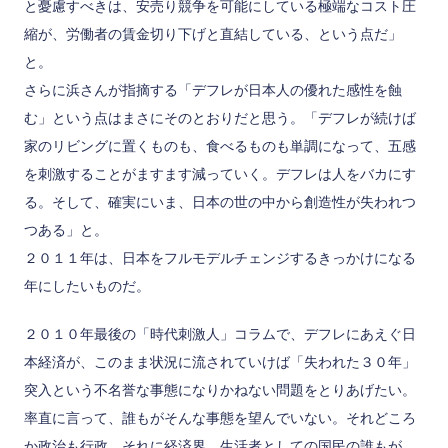
と憂慮すべきは、安売り競争を可能にしている極端なコスト圧
縮が、労働者の賃金切り下げと直結している、という点だ」
と。
さらに浜さんが指摘する「デフレが日本人の優れた感性を蝕
む」という点はまさにそのとおりだと思う。「デフレが続けば
家のリビングに置くものも、食べるものも単調になって、五感
を刺激することがますます減っていく。デフレは人をバカにす
る。そして、確実にいま、日本の世の中から創造性が失われつ
つある」と。
２０１１年は、日本をフルモデルチェンジするきっかけになる
年にしたいものだ。
２０１０年最後の「時代刺激人」コラムで、デフレにあえぐ日
本経済が、このまま状況に流されていけば「失われた３０年」
突入という不名誉な事態になりかねない問題をとりあげたい。
率直に言って、誰もがそんな事態を望んでいない。それどころ
か政治も行政、それに経済界、生活者としての国民の誰もが、