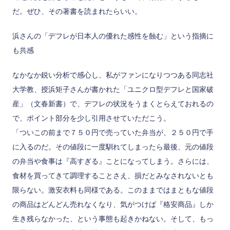
だ。ぜひ、その著書を読まれたらいい。
浜さんの「デフレが日本人の優れた感性を蝕む」という指摘に
も共感
なかなか鋭い分析で感心し、私がファンになりつつある同志社
大学教、授浜矩子さんが書かれた「ユニクロ型デフレと国家破
産」（文春新書）で、デフレの状況をうまくとらえておれるの
で、ポイント部分を少し引用させていただこう。
「ついこの前まで７５０円で売っていた弁当が、２５０円で手
に入るのだ。その値段に一度馴れてしまったら最後、元の値段
の弁当や食事は『高すぎる』ことになってしまう。さらには、
食材を買ってきて調理することさえ、損だとみなされないとも
限らない。激安衣料も同様である。このままではまともな値段
の商品はどんどん売れなくなり、気がつけば『格安商品』しか
生き残らなかった、という事態も起きかねない。そして、もっ