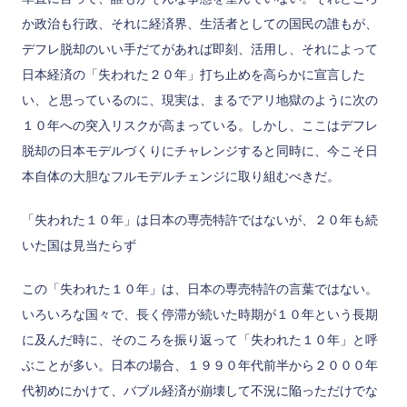
か政治も行政、それに経済界、生活者としての国民の誰もが、
デフレ脱却のいい手だてがあれば即刻、活用し、それによって
日本経済の「失われた２０年」打ち止めを高らかに宣言した
い、と思っているのに、現実は、まるでアリ地獄のように次の
１０年への突入リスクが高まっている。しかし、ここはデフレ
脱却の日本モデルづくりにチャレンジすると同時に、今こそ日
本自体の大胆なフルモデルチェンジに取り組むべきだ。
「失われた１０年」は日本の専売特許ではないが、２０年も続
いた国は見当たらず
この「失われた１０年」は、日本の専売特許の言葉ではない。
いろいろな国々で、長く停滞が続いた時期が１０年という長期
に及んだ時に、そのころを振り返って「失われた１０年」と呼
ぶことが多い。日本の場合、１９９０年代前半から２０００年
代初めにかけて、バブル経済が崩壊して不況に陥っただけでな