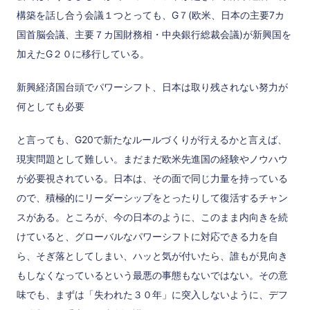
構築を話し合う会議１つとっても、G７(欧米、日本の主要7カ
国首脳会議、主要７カ国財務相・中央銀行総裁会議)が新興国を
加えたG２０に移行している。
新興経済国台頭でパワーシフト、日本は取り残されない努力が
何としても必要
と言っても、G20で新たなルールづくりが行えるかと言えば、
現実問題として難しい。まだまだ欧米先進国の経験やノウハウ
が必要視されている。日本は、その面で同じ力量を持っている
ので、積極的にリーダーシップをとったりして復活するチャン
スがある。ところが、今の日本のように、このまま内向きを続
けていると、グローバルなパワーシフトに対応できる力を自
ら、そぎ落としてしまい、ハッと気が付いたら、誰もが見向き
もしなくなっているという最悪の事態もないではない。その意
味でも、まずは「失われた３０年」に突入しないように、デフ