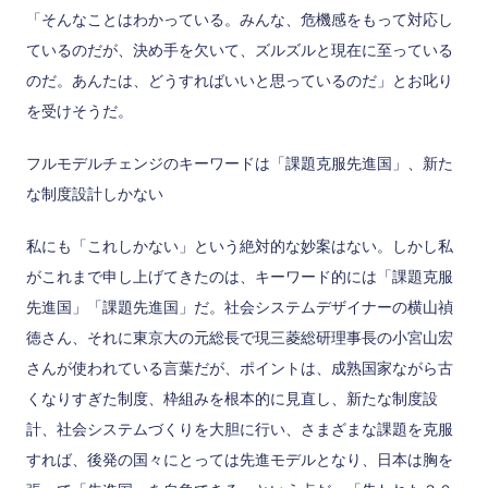
「そんなことはわかっている。みんな、危機感をもって対応し
ているのだが、決め手を欠いて、ズルズルと現在に至っている
のだ。あんたは、どうすればいいと思っているのだ」とお叱り
を受けそうだ。
フルモデルチェンジのキーワードは「課題克服先進国」、新た
な制度設計しかない
私にも「これしかない」という絶対的な妙案はない。しかし私
がこれまで申し上げてきたのは、キーワード的には「課題克服
先進国」「課題先進国」だ。社会システムデザイナーの横山禎
徳さん、それに東京大の元総長で現三菱総研理事長の小宮山宏
さんが使われている言葉だが、ポイントは、成熟国家ながら古
くなりすぎた制度、枠組みを根本的に見直し、新たな制度設
計、社会システムづくりを大胆に行い、さまざまな課題を克服
すれば、後発の国々にとっては先進モデルとなり、日本は胸を