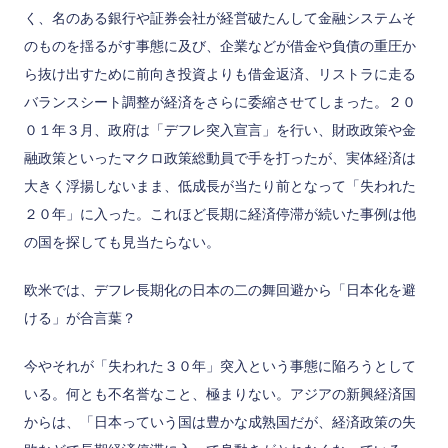
く、名のある銀行や証券会社が経営破たんして金融システムそ
のものを揺るがす事態に及び、企業などが借金や負債の重圧か
ら抜け出すために前向き投資よりも借金返済、リストラに走る
バランスシート調整が経済をさらに委縮させてしまった。２０
０１年３月、政府は「デフレ突入宣言」を行い、財政政策や金
融政策といったマクロ政策総動員で手を打ったが、実体経済は
大きく浮揚しないまま、低成長が当たり前となって「失われた
２０年」に入った。これほど長期に経済停滞が続いた事例は他
の国を探しても見当たらない。
欧米では、デフレ長期化の日本の二の舞回避から「日本化を避
ける」が合言葉？
今やそれが「失われた３０年」突入という事態に陥ろうとして
いる。何とも不名誉なこと、極まりない。アジアの新興経済国
からは、「日本っていう国は豊かな成熟国だが、経済政策の失