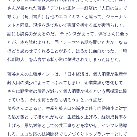
さんが書かれた著書「デフレの正体――経済は『人口の波』で
動く」（角川書店）は他のエコノミストと違って、ジャーナリ
ストと同様、現場を足で歩いて実証分析する点が素晴らしく、
話にも説得力があるのだ。 チャンスがあって、藻谷さんに会っ
たが、本を読むよりも、同じテーマでも話を聞いた方が、なる
ほどと思わせてくれることが多く、はるかに面白かった。「時
代刺激人」を広言する私が逆に刺激されてしまったほどだ。
藻谷さんの主張ポイントは、「日本経済は、個人消費が生産年
齢人口の減少によって下ぶれてしまい、企業業績が悪化して、
さらに勤労者の所得が減って個人消費が減るという悪循環に陥
っている。それを何とか断ち切ろう」という点だ。
藻谷さんによると、生産年齢人口の減少に伴う内需縮小に対す
る処方箋として描かれがちな、生産性を上げろ、経済成長率を
上げろ、景気対策として公共工事などを増やせ、インフレ誘導
しろ、エコ対応の技術開発でモノづくりトップランナーとして