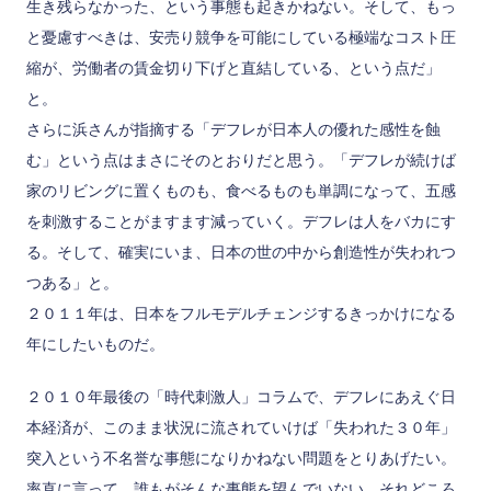
生き残らなかった、という事態も起きかねない。そして、もっ
と憂慮すべきは、安売り競争を可能にしている極端なコスト圧
縮が、労働者の賃金切り下げと直結している、という点だ」
と。
さらに浜さんが指摘する「デフレが日本人の優れた感性を蝕
む」という点はまさにそのとおりだと思う。「デフレが続けば
家のリビングに置くものも、食べるものも単調になって、五感
を刺激することがますます減っていく。デフレは人をバカにす
る。そして、確実にいま、日本の世の中から創造性が失われつ
つある」と。
２０１１年は、日本をフルモデルチェンジするきっかけになる
年にしたいものだ。
２０１０年最後の「時代刺激人」コラムで、デフレにあえぐ日
本経済が、このまま状況に流されていけば「失われた３０年」
突入という不名誉な事態になりかねない問題をとりあげたい。
率直に言って、誰もがそんな事態を望んでいない。それどころ