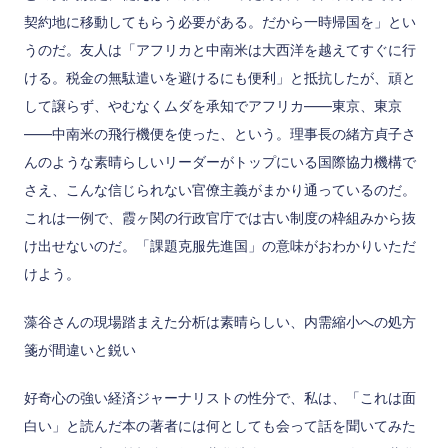
契約地に移動してもらう必要がある。だから一時帰国を」とい
うのだ。友人は「アフリカと中南米は大西洋を越えてすぐに行
ける。税金の無駄遣いを避けるにも便利」と抵抗したが、頑と
して譲らず、やむなくムダを承知でアフリカ――東京、東京
――中南米の飛行機便を使った、という。理事長の緒方貞子さ
んのような素晴らしいリーダーがトップにいる国際協力機構で
さえ、こんな信じられない官僚主義がまかり通っているのだ。
これは一例で、霞ヶ関の行政官庁では古い制度の枠組みから抜
け出せないのだ。「課題克服先進国」の意味がおわかりいただ
けよう。
藻谷さんの現場踏まえた分析は素晴らしい、内需縮小への処方
箋が間違いと鋭い
好奇心の強い経済ジャーナリストの性分で、私は、「これは面
白い」と読んだ本の著者には何としても会って話を聞いてみた