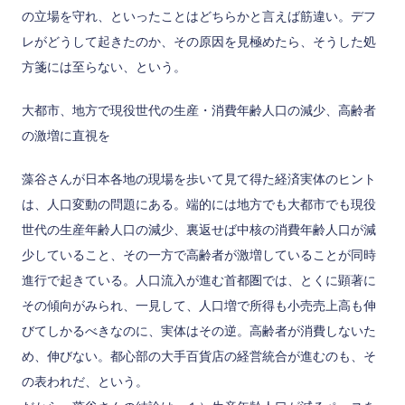
の立場を守れ、といったことはどちらかと言えば筋違い。デフ
レがどうして起きたのか、その原因を見極めたら、そうした処
方箋には至らない、という。
大都市、地方で現役世代の生産・消費年齢人口の減少、高齢者
の激増に直視を
藻谷さんが日本各地の現場を歩いて見て得た経済実体のヒント
は、人口変動の問題にある。端的には地方でも大都市でも現役
世代の生産年齢人口の減少、裏返せば中核の消費年齢人口が減
少していること、その一方で高齢者が激増していることが同時
進行で起きている。人口流入が進む首都圏では、とくに顕著に
その傾向がみられ、一見して、人口増で所得も小売売上高も伸
びてしかるべきなのに、実体はその逆。高齢者が消費しないた
め、伸びない。都心部の大手百貨店の経営統合が進むのも、そ
の表われだ、という。