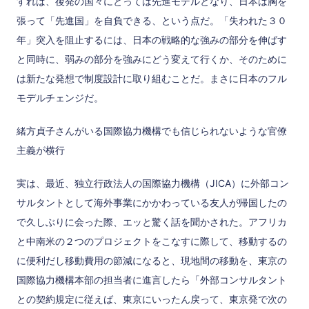
すれば、後発の国々にとっては先進モデルとなり、日本は胸を
張って「先進国」を自負できる、という点だ。「失われた３０
年」突入を阻止するには、日本の戦略的な強みの部分を伸ばす
と同時に、弱みの部分を強みにどう変えて行くか、そのために
は新たな発想で制度設計に取り組むことだ。まさに日本のフル
モデルチェンジだ。
緒方貞子さんがいる国際協力機構でも信じられないような官僚
主義が横行
実は、最近、独立行政法人の国際協力機構（JICA）に外部コン
サルタントとして海外事業にかかわっている友人が帰国したの
で久しぶりに会った際、エッと驚く話を聞かされた。アフリカ
と中南米の２つのプロジェクトをこなすに際して、移動するの
に便利だし移動費用の節減になると、現地間の移動を、東京の
国際協力機構本部の担当者に進言したら「外部コンサルタント
との契約規定に従えば、東京にいったん戻って、東京発で次の