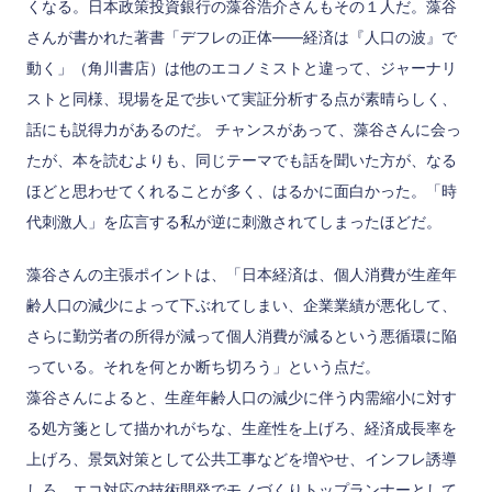
くなる。日本政策投資銀行の藻谷浩介さんもその１人だ。藻谷
さんが書かれた著書「デフレの正体――経済は『人口の波』で
動く」（角川書店）は他のエコノミストと違って、ジャーナリ
ストと同様、現場を足で歩いて実証分析する点が素晴らしく、
話にも説得力があるのだ。 チャンスがあって、藻谷さんに会っ
たが、本を読むよりも、同じテーマでも話を聞いた方が、なる
ほどと思わせてくれることが多く、はるかに面白かった。「時
代刺激人」を広言する私が逆に刺激されてしまったほどだ。
藻谷さんの主張ポイントは、「日本経済は、個人消費が生産年
齢人口の減少によって下ぶれてしまい、企業業績が悪化して、
さらに勤労者の所得が減って個人消費が減るという悪循環に陥
っている。それを何とか断ち切ろう」という点だ。
藻谷さんによると、生産年齢人口の減少に伴う内需縮小に対す
る処方箋として描かれがちな、生産性を上げろ、経済成長率を
上げろ、景気対策として公共工事などを増やせ、インフレ誘導
しろ、エコ対応の技術開発でモノづくりトップランナーとして