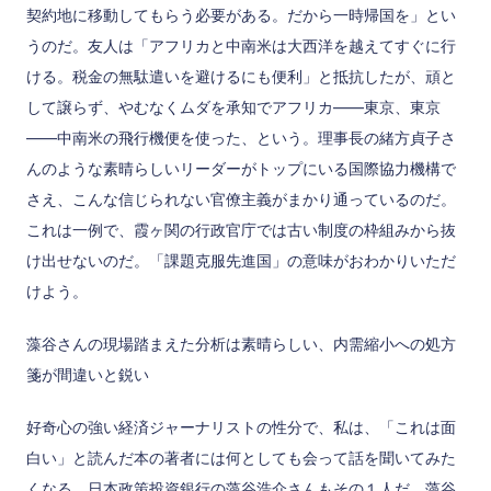
契約地に移動してもらう必要がある。だから一時帰国を」とい
うのだ。友人は「アフリカと中南米は大西洋を越えてすぐに行
ける。税金の無駄遣いを避けるにも便利」と抵抗したが、頑と
して譲らず、やむなくムダを承知でアフリカ――東京、東京
――中南米の飛行機便を使った、という。理事長の緒方貞子さ
んのような素晴らしいリーダーがトップにいる国際協力機構で
さえ、こんな信じられない官僚主義がまかり通っているのだ。
これは一例で、霞ヶ関の行政官庁では古い制度の枠組みから抜
け出せないのだ。「課題克服先進国」の意味がおわかりいただ
けよう。
藻谷さんの現場踏まえた分析は素晴らしい、内需縮小への処方
箋が間違いと鋭い
好奇心の強い経済ジャーナリストの性分で、私は、「これは面
白い」と読んだ本の著者には何としても会って話を聞いてみた
くなる。日本政策投資銀行の藻谷浩介さんもその１人だ。藻谷