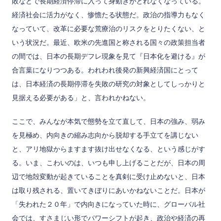
敗などで長期経済停滞に入って身動きがとれなくなっている。
経済社会に活力がなく、惨憺たる状態だ。政治の指導力もなく
なっていて、改革に必要な荒療治のリスクをとりたくない、と
いう状況だ。最近、欧米の先進国と称される国々の政策担当者
の間では、日本の長期デフレ現象を見て『日本化を避ける』が
合言葉になりつつある。われわれ後発の新興経済国にとって
は、日本経済の長期停滞を失敗の研究の対象としてしっかりと
見据える必要がある」と、言われかねない。
ここで、みんなが本気で態勢を立て直して、日本の強み、弱み
を見極め、内向きの縮み志向から脱却する手立てを講じない
と、アリ地獄からますます抜け出せなくなる、という感じがす
る。いま、こわいのは、いつも申し上げることだが、日本の周
辺で地殻変動が起きていることを真剣に受け止めないと、日本
は取り残される、置いてきぼりにあいかねないことだ。日本が
「失われた２０年」で内向きになっていた時に、グローバル社
会では、すさまじい形でパワーシフトが起き、政治や経済の再