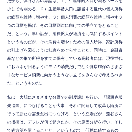
だから、藻谷さんの結論は、１）生産年齢人口が減るペースを
少しでも弱める、２）生産年齢人口に該当する世代の個人所得
の総額を維持し増やす、３）個人消費の総額を維持し増やす３
つの目標を掲げ、その目標到達に向けての手立てをとること
だ、という。早い話が、消費拡大が経済を元気にするポイント
というものだが、その消費を増やすための個人所得、家計所得
の引上げを図るように知恵をめぐらすことだ。同時に、金融資
産などの形で所得をすでに保有している高齢者には、現役世代
におカネが回るようにモノの消費だけでなく健康確保のさまざ
まなサービス消費に向かうような手立てをみんなで考えるべき
だ、というものだ。
私は、大胆にさまざまな分野での制度設計を行い、「課題克服
先進国」につなげることが大事、それに関連して改革も随所に
行って新たな需要創出につなげろ、という立場だが、藻谷さん
の指摘は、デフレが何で起きたか、その原因分析を行い、そし
て処方箋を講じることだ、というもので、傾聴に値するもの