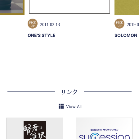
2011.02.13
2019.0
ONE'S STYLE
SOLOMON
リンク
View All