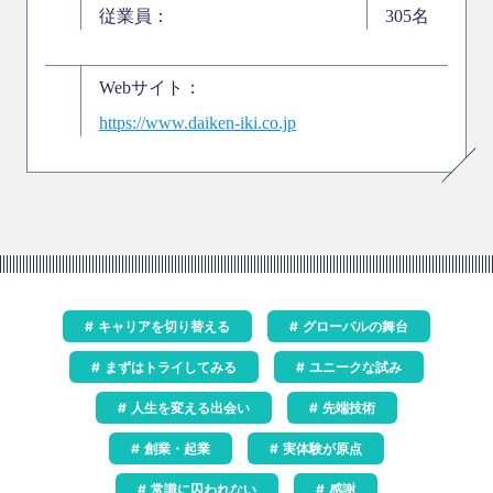
従業員：
305名
Webサイト：
https://www.daiken-iki.co.jp
キャリアを切り替える
グローバルの舞台
まずはトライしてみる
ユニークな試み
人生を変える出会い
先端技術
創業・起業
実体験が原点
常識に囚われない
感謝