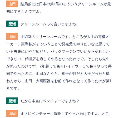
山田
結局的には日本の第1号のそういうクリーンルームが最
初にできたんですよ。
蟹瀬
クリーンルームって言いますよね。
山田
手術室のクリーンルームです。ところが大手の電機メ
ーカー、実際私がそういうことで発売元でやりたいなと思って
いる矢先にいやだめだと、バックマージンでいいからそれしか
できない。代理店を通してやるとなったわけで。そしたら先生
が怒ったわけです。2年越しで色々レイアウトして色々やって共
同でやったのに、山田なんやと、相手が何だと大手だったと構
わんから、山田、大研医器をお前で作れとなって作ったのが第1
号です。
蟹瀬
だから本当にベンチャーですよね？
山田
まさにベンチャー、冒険してやったわけですよ。とこ