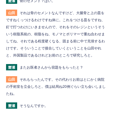
蟹瀬
骨のセメント？はい。
山田
それは骨のセメントなんですけど、大腿骨と上の皿を
ですねくっつけるわけですね体に。これをつける皿をですね、
釘で打つわけにいきませんので、それをそのレジンというそう
いう樹脂系統の、樹脂をね、モノマとポリマーで重ね合わせま
してね、それである程度硬くなる、固まる前に中で充填するわ
けです。そういうことで接合していくということを山田やれ
と、外国製品であるけれどお前のところで研究しろと。
蟹瀬
またお医者さんから宿題をもらったと？
山田
それもらったんです。その代わりお前はとにかく病院
の手術室を立会しろと。僕は結局ね20例ぐらい立ち会いしまし
たね。
蟹瀬
そうなんですか。