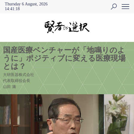
Thursday 6 August, 2026
14
:
41
:
19
国産医療ベンチャーが「地鳴りのよ
うに」ポジティブに変える医療現場
とは？
大研医器株式会社
代表取締役会長
山田 滿