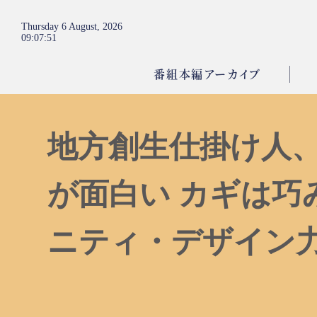
Thursday 6 August, 2026
09
:
07
:
52
番組本編アーカイブ
地方創生仕掛け人
が面白い カギは巧
ニティ・デザイン