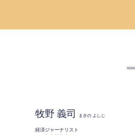
牧野 義司
まきの よしじ
経済ジャーナリスト