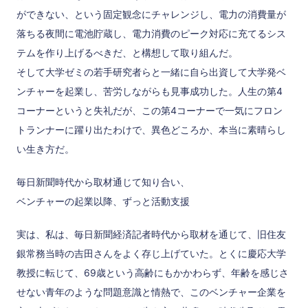
ができない、という固定観念にチャレンジし、電力の消費量が
落ちる夜間に電池貯蔵し、電力消費のピーク対応に充てるシス
テムを作り上げるべきだ、と構想して取り組んだ。
そして大学ゼミの若手研究者らと一緒に自ら出資して大学発ベ
ンチャーを起業し、苦労しながらも見事成功した。人生の第4
コーナーというと失礼だが、この第4コーナーで一気にフロン
トランナーに躍り出たわけで、異色どころか、本当に素晴らし
い生き方だ。
毎日新聞時代から取材通じて知り合い、
ベンチャーの起業以降、ずっと活動支援
実は、私は、毎日新聞経済記者時代から取材を通じて、旧住友
銀常務当時の吉田さんをよく存じ上げていた。とくに慶応大学
教授に転じて、69歳という高齢にもかかわらず、年齢を感じさ
せない青年のような問題意識と情熱で、このベンチャー企業を