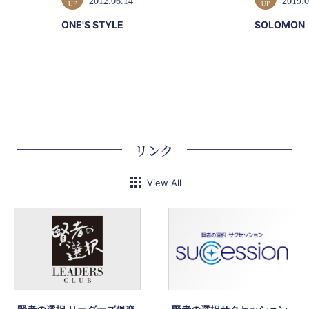
2012.06.14
2019.0
ONE'S STYLE
SOLOMON
リンク
View All