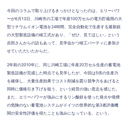
今回のコラムで取り上げるきっかけとなったのは、エリーパワ
ーが6月13日、川崎市の工場で年産100万セルの電力貯蔵用の大
型リチウムイオン電池を24時間、完全自動化で生産する最新鋭
の大型製造設備の竣工式があり、「ぜひ、見てほしい」という
吉田さんからの話もあって、見学会かつ竣工パーティに参加さ
せていただいたからだ。
2年前の2010年に、同じ川崎工場に年産20万セル生産の蓄電池
製造設備が完成した時点でも見学したが、今回は5倍の生産力
を確保し、大量生産効果でコスト削減を図り競争力をあげると
同時に価格引き下げを狙う、という経営の強い意志を感じた。
また、エリーパワーが強みにするリン酸鉄を使った発火や発煙
の危険のない蓄電池システムがドイツの世界的な第3者評価機
関の安全性評価を得たことも強みになっている、という。