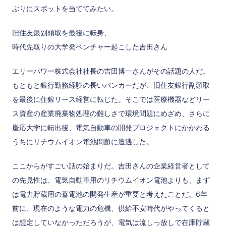
ぶりにスポットを当ててみたい。
旧住友銀副頭取を最後に転身、
時代先取りの大学発ベンチャー起こした吉田さん
エリーパワー株式会社社長の吉田博一さんがその話題の人だ。
もともと銀行勤務経験の長いバンカーだが、旧住友銀行副頭取
を最後に住銀リース経営に転じた。そこでは医療機器などリー
ス資産の産業廃棄物処理の難しさで環境問題にめざめ、さらに
慶応大学に転出後、電気自動車の開発プロジェクトにかかわる
うちにリチウムイオン電池問題に遭遇した。
ここからがすごい話の始まりだ。吉田さんの企業経営者として
の先見性は、電気自動車用のリチウムイオン電池よりも、まず
は電力貯蔵用の蓄電池の開発生産が重要と考えたことだ。6年
前に、現在のような電力の危機、供給不安時代がやってくると
は想定していなかっただろうが、電気は流しっ放しで在庫貯蔵