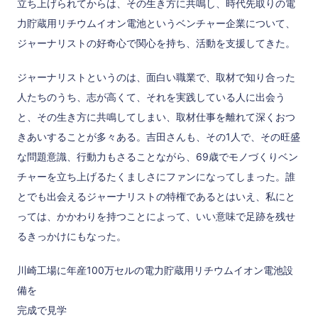
立ち上げられてからは、その生き方に共鳴し、時代先取りの電
力貯蔵用リチウムイオン電池というベンチャー企業について、
ジャーナリストの好奇心で関心を持ち、活動を支援してきた。
ジャーナリストというのは、面白い職業で、取材で知り合った
人たちのうち、志が高くて、それを実践している人に出会う
と、その生き方に共鳴してしまい、取材仕事を離れて深くおつ
きあいすることが多々ある。吉田さんも、その1人で、その旺盛
な問題意識、行動力もさることながら、69歳でモノづくりベン
チャーを立ち上げるたくましさにファンになってしまった。誰
とでも出会えるジャーナリストの特権であるとはいえ、私にと
っては、かかわりを持つことによって、いい意味で足跡を残せ
るきっかけにもなった。
川崎工場に年産100万セルの電力貯蔵用リチウムイオン電池設
備を
完成で見学