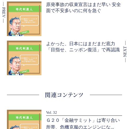
原発事故の収束宣言はまだ早い 安全
面で不安多いのに何を急ぐ
よかった、日本にはまだまだ底力
「目指せ、ニッポン復活」で再認識
関連コンテンツ
Vol. 32
競
Ｇ２０「金融サミット」は寄り合い
所帯、危機克服のエンジンにな...