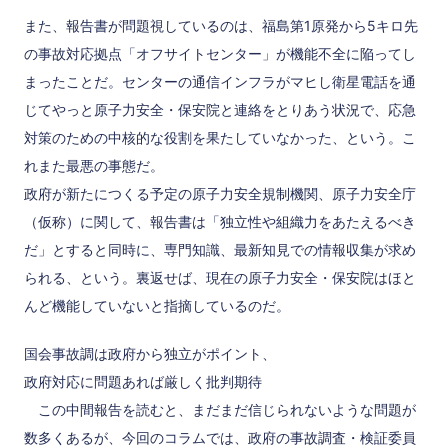
また、報告書が問題視しているのは、福島第1原発から5キロ先
の事故対応拠点「オフサイトセンター」が機能不全に陥ってし
まったことだ。センターの通信インフラがマヒし衛星電話を通
じてやっと原子力安全・保安院と連絡をとりあう状況で、応急
対策のための中核的な役割を果たしていなかった、という。こ
れまた最悪の事態だ。
政府が新たにつくる予定の原子力安全規制機関、原子力安全庁
（仮称）に関して、報告書は「独立性や組織力をあたえるべき
だ」とすると同時に、専門知識、最新知見での情報収集が求め
られる、という。裏返せば、現在の原子力安全・保安院はほと
んど機能していないと指摘しているのだ。
国会事故調は政府から独立がポイント、
政府対応に問題あれば厳しく批判期待
この中間報告を読むと、まだまだ信じられないような問題が
数多くあるが、今回のコラムでは、政府の事故調査・検証委員