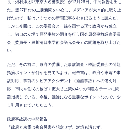
長・畑村洋太郎東京大名誉教授）が12月26日、中間報告を出し
た。翌27日付の主要新聞を中心に、メディアが大々的に取り上
げたので、私はいくつかの新聞記事をむさぼるように読んだ。
しかし今回は、この委員会と一線を画する形で政府から独立
し、独自の立場で原発事故の調査を行う国会原発事故調査委員
会（委員長・黒川清日本学術会議元会長）の問題を取り上げた
い。
ただ、その前に、政府の委嘱した事故調査・検証委員会の問題
指摘ポイントが何かを見てみよう。報告書は、政府や東電の事
故対応、事前のシビアアクシデント（過酷事故）への備え対
応、市民や住民の被ばく拡大防止策の4つの問題をテーマに問
題指摘している。今後、議論になる重要なポイントなので、少
し引用させていただこう。
政府事故調の中間報告
「政府と東電は複合災害を想定せず、対策も講じず」