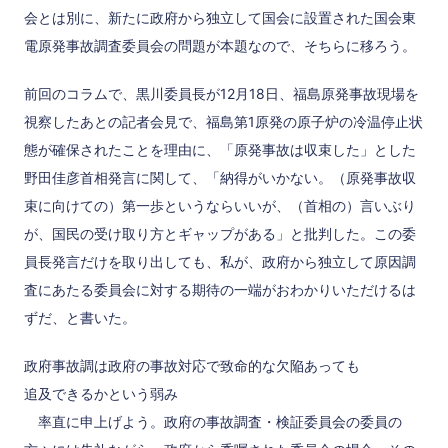
会とは別に、新たに政府から独立して国会に設置された国会東
電原発事故調査委員会の問題が本題なので、そちらに移ろう。
前回のコラムで、黒川委員長が12月18日、福島原発事故現場を
視察したあとの記者会見で、福島第1原発の原子炉の冷温停止状
態が確保されたことを理由に、「原発事故は収束した」とした
野田佳彦首相発言に関して、「納得がいかない。（原発事故収
束に向けての）第一歩というならいいが、（首相の）言いぶり
が、国民の受け取り方とギャップがある」と批判した。この委
員長発言だけを取り出しても、私が、政府から独立して原因調
査にあたる委員会に対する期待の一端がおわかりいただけるは
ずだ、と書いた。
政府事故調は政府の事故対応で致命的な欠陥あっても
追及できるかという弱み
率直に申上げよう。政府の事故調査・検証委員会の委員の