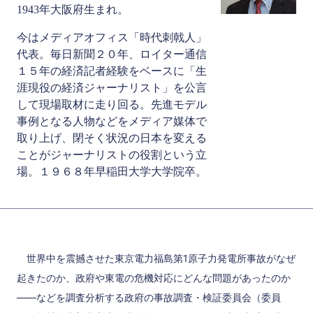
1943年大阪府生まれ。
今はメディアオフィス「時代刺戟人」
代表。毎日新聞２０年、ロイター通信
１５年の経済記者経験をベースに「生
涯現役の経済ジャーナリスト」を公言
して現場取材に走り回る。先進モデル
事例となる人物などをメディア媒体で
取り上げ、閉そく状況の日本を変える
ことがジャーナリストの役割という立
場。１９６８年早稲田大学大学院卒。
世界中を震撼させた東京電力福島第1原子力発電所事故がなぜ
起きたのか、政府や東電の危機対応にどんな問題があったのか
――などを調査分析する政府の事故調査・検証委員会（委員