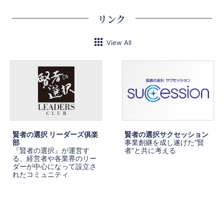
リンク
View All
賢者の選択 リーダーズ俱楽
賢者の選択サクセッション
部
事業創継を成し遂げた”賢
『賢者の選択』が運営す
者”と共に考える
る、経営者や各業界のリー
ダーが中心になって設立さ
れたコミュニティ