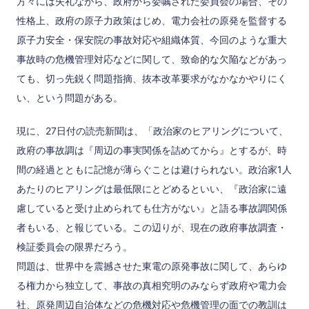
方々には失礼ながら、政府から委嘱された委員会の場合、その
性格上、政府の原子力政策はじめ、電力会社の原発を監督する
原子力安全・保安院の事故対応や組織体質、今回のような重大
事故時の危機管理対応などに関して、致命的な欠陥などがあっ
ても、切っ先鋭く問題指摘、抜本改革要求がなかなかやりにく
い、という問題がある。
現に、27日付の読売新聞は、「政治家のヒアリングについて、
政府の事故調は『周辺の事実関係を詰めてから』とするが、時
間の経過とともに記憶が薄らぐことは避けられない。政治家1人
あたりのヒアリングは最低限にとどめるといい、『政治家に遠
慮していると受け止められても仕方がない』と語る事故調関係
者もいる、と報じている。この辺りが、現在の政府事故調査・
検証委員会の限界だろう。
問題は、世界中を震撼させた東電の原発事故に関して、あらゆ
る権力から独立して、事故の真相究明のみならず政府や電力会
社、原発周辺自治体などの危機対応や危機管理の面での教訓は