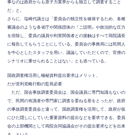
事なのは政府からも原子力業界からも独立して調査すること
だ」と。
さらに、塩崎代議士は「委員会の独立性を確保するため、各種
審議会のような各省庁や関係団体の『ご説明』や政治的な圧力
を排除し、委員の議員や利害関係者との接触はすべて両院議長
に報告してもらうことにしている。委員会の事務局には民間人
を中心としたスタッフを用い、議論していただくので、官僚の
シナリオに乗せられることはない」とも述べている。
国政調査権活用し極秘資料提出要求はメリット、
だが党利党略行動の監視必要
ただ、国会事故調査委員会は、国会議員に専門知識もないの
で、民間の有識者や専門家に調査を委ねる形をとったが、政府
の事故調査委員会と違って、国政調査権を活用して、政府が仮
にひた隠しにしていた重要資料の提出などを要求できる。委員
会の上部機関として両院合同協議会がその提出要求などを出来
る、という。