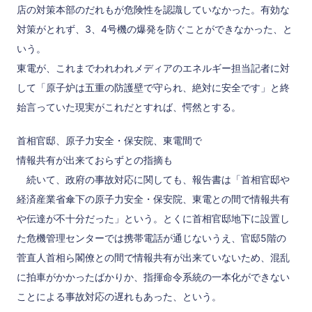
店の対策本部のだれもが危険性を認識していなかった。有効な
対策がとれず、3、4号機の爆発を防ぐことができなかった、と
いう。
東電が、これまでわれわれメディアのエネルギー担当記者に対
して「原子炉は五重の防護壁で守られ、絶対に安全です」と終
始言っていた現実がこれだとすれば、愕然とする。
首相官邸、原子力安全・保安院、東電間で
情報共有が出来ておらずとの指摘も
続いて、政府の事故対応に関しても、報告書は「首相官邸や
経済産業省傘下の原子力安全・保安院、東電との間で情報共有
や伝達が不十分だった」という。とくに首相官邸地下に設置し
た危機管理センターでは携帯電話が通じないうえ、官邸5階の
菅直人首相ら閣僚との間で情報共有が出来ていないため、混乱
に拍車がかかったばかりか、指揮命令系統の一本化ができない
ことによる事故対応の遅れもあった、という。