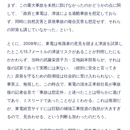
まず、この重大事故を未然に防げなかったのかどうかの点に関
して、「政府と東電は、津波による過酷事故を想定しておら
ず、同時に自然災害と原発事故の複合災害も想定せず、それら
の対策も講じていなかった」という。
とくに、2008年に、東電は有識者の意見を踏まえ津波を試算し
たところ15.7メートルの津波リスクがあることが判明したにも
かかわらず、当時の武藤栄原子力・立地副本部長らが、それは
仮の試算であって実際には来ない、（絶対に安全と言ってき
た）原発を守るための防潮堤は社会的に受け入れられない、と
事実上、無視した。この時点で、東電の清水正孝前社長が事故
後の記者会見で「事故は想定外」と述べたことは明らかに逃げ
であり、ミスリードであったことがよくわかる。これは推測だ
が、東電経営サイドには巨額の補強工事投資の負担が大きすぎ
るので、見合わせる、という判断も加わったのだろう。