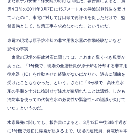
また原子力安全・保安院の対応も問題だ。報告書によると、震
災4日前の2011年3月7日に15.7メートルの津波試算報告を受け
ていたのに、東電に対しては口頭で再評価を促しただけで、監
督当局として、対策工事を求めなかった、というのだ。
東電の現場は原子炉冷却の非常用復水器の作動経験ないなど
驚愕の事実
東電の現場の事故対応に関しては、これまた驚くべき現実が
あった。「1号機で、現場の全運転員が原子炉を冷却する非常用
復水器（IC）を作動させた経験がないばかりか、過去に訓練を
受けたこともなかった」という。さらに「3号機で、高圧注水
系の手順を十分に検討せず注水が途切れたことは遺憾。しかも
消防車を使っての代替注水の必要性や緊急性への認識が欠けて
いた」というのだ。
水素爆発に関しても、報告書によると、3月12日午後3時半過ぎ
に1号機で最初に爆発が起きるまで、現場の運転員、発電所や本