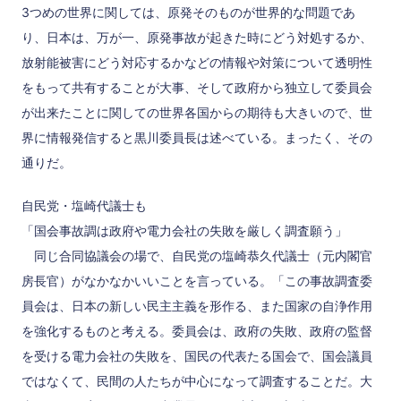
3つめの世界に関しては、原発そのものが世界的な問題であ
り、日本は、万が一、原発事故が起きた時にどう対処するか、
放射能被害にどう対応するかなどの情報や対策について透明性
をもって共有することが大事、そして政府から独立して委員会
が出来たことに関しての世界各国からの期待も大きいので、世
界に情報発信すると黒川委員長は述べている。まったく、その
通りだ。
自民党・塩崎代議士も
「国会事故調は政府や電力会社の失敗を厳しく調査願う」
同じ合同協議会の場で、自民党の塩崎恭久代議士（元内閣官
房長官）がなかなかいいことを言っている。「この事故調査委
員会は、日本の新しい民主主義を形作る、また国家の自浄作用
を強化するものと考える。委員会は、政府の失敗、政府の監督
を受ける電力会社の失敗を、国民の代表たる国会で、国会議員
ではなくて、民間の人たちが中心になって調査することだ。大