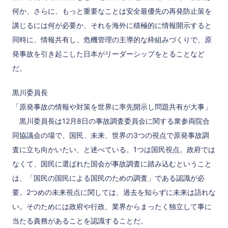
何か、さらに、もっと重要なことは安全最優先の再発防止策を
講じるには何が必要か、それを海外に積極的に情報開示すると
同時に、情報共有し、危機管理の主導的な枠組みづくりで、原
発事故を引き起こした日本がリーダーシップをとることなど
だ。
黒川委員長
「原発事故の情報や対策を世界に率先開示し問題共有が大事」
黒川委員長は12月8日の事故調査委員会に関する衆参両院合
同協議会の場で、国民、未来、世界の3つの視点で原発事故調
査に立ち向かいたい、と述べている。1つは国民視点。政府では
なくて、国民に選ばれた国会が事故調査に踏み込むということ
は、「国民の国民による国民のための調査」である認識が必
要。2つめの未来視点に関しては、過去を知らずに未来は語れな
い。そのためには政府や行政、業界からまったく独立して事に
当たる責務があることを認識することだ。