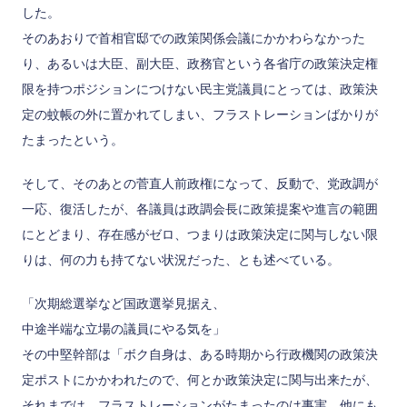
した。
そのあおりで首相官邸での政策関係会議にかかわらなかった
り、あるいは大臣、副大臣、政務官という各省庁の政策決定権
限を持つポジションにつけない民主党議員にとっては、政策決
定の蚊帳の外に置かれてしまい、フラストレーションばかりが
たまったという。
そして、そのあとの菅直人前政権になって、反動で、党政調が
一応、復活したが、各議員は政調会長に政策提案や進言の範囲
にとどまり、存在感がゼロ、つまりは政策決定に関与しない限
りは、何の力も持てない状況だった、とも述べている。
「次期総選挙など国政選挙見据え、
中途半端な立場の議員にやる気を」
その中堅幹部は「ボク自身は、ある時期から行政機関の政策決
定ポストにかかわれたので、何とか政策決定に関与出来たが、
それまでは、フラストレーションがたまったのは事実。他にも