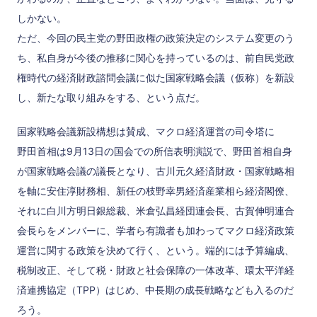
しかない。
ただ、今回の民主党の野田政権の政策決定のシステム変更のう
ち、私自身が今後の推移に関心を持っているのは、前自民党政
権時代の経済財政諮問会議に似た国家戦略会議（仮称）を新設
し、新たな取り組みをする、という点だ。
国家戦略会議新設構想は賛成、マクロ経済運営の司令塔に
野田首相は9月13日の国会での所信表明演説で、野田首相自身
が国家戦略会議の議長となり、古川元久経済財政・国家戦略相
を軸に安住淳財務相、新任の枝野幸男経済産業相ら経済閣僚、
それに白川方明日銀総裁、米倉弘昌経団連会長、古賀伸明連合
会長らをメンバーに、学者ら有識者も加わってマクロ経済政策
運営に関する政策を決めて行く、という。端的には予算編成、
税制改正、そして税・財政と社会保障の一体改革、環太平洋経
済連携協定（TPP）はじめ、中長期の成長戦略なども入るのだ
ろう。