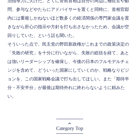
治指導力に欠けた。とくに菅前首相は自分の周辺に補佐官や顧
問、参与などやたらにアドバイサーを置くと同時に、首相官邸
内には重複しかねないほど数多くの経済関係の専門家会議を置
きながら肝心の指示や方針を打ち出さなかったため、会議が空
回りしていた、という話も聞いた。
そういった点で、民主党の野田新政権がこれまでの政策決定の
「失敗の研究」を十分に行いながら、失敗の総括を経て、あと
は強いリーダーシップを確保し、今後の日本のフルモデルチェ
ンジを含めて、どういった国家にしていくのか、戦略なりビジ
ョンを、この国家戦略会議で打ち出してほしい。また「期待半
分・不安半分」が最後は期待外れに終わらないように頼みた
い。
Category Top