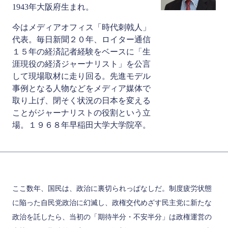
1943年大阪府生まれ。
今はメディアオフィス「時代刺戟人」
代表。毎日新聞２０年、ロイター通信
１５年の経済記者経験をベースに「生
涯現役の経済ジャーナリスト」を公言
して現場取材に走り回る。先進モデル
事例となる人物などをメディア媒体で
取り上げ、閉そく状況の日本を変える
ことがジャーナリストの役割という立
場。１９６８年早稲田大学大学院卒。
ここ数年、国民は、政治に裏切られっぱなしだ。制度疲労状態
に陥った自民党政治に幻滅し、政権交代めざす民主党に新たな
政治を託したら、当初の「期待半分・不安半分」は政権運営の