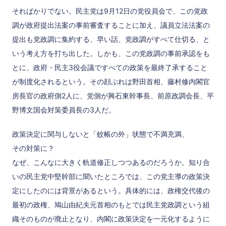
そればかりでない。民主党は9月12日の党役員会で、この党政
調が政府提出法案の事前審査することに加え、議員立法法案の
提出も党政調に集約する、早い話、党政調がすべて仕切る、と
いう考え方を打ち出した。しかも、この党政調の事前承認をも
とに、政府・民主3役会議ですべての政策を最終了承すること
が制度化されるという。その顔ぶれは野田首相、藤村修内閣官
房長官の政府側2人に、党側が興石東幹事長、前原政調会長、平
野博文国会対策委員長の3人だ。
政策決定に関与しないと「蚊帳の外」状態で不満充満、
その対策に？
なぜ、こんなに大きく軌道修正しつつあるのだろうか。知り合
いの民主党中堅幹部に聞いたところでは、この党主導の政策決
定にしたのには背景があるという。具体的には、政権交代後の
最初の政権、鳩山由紀夫元首相のもとでは民主党政調という組
織そのものが廃止となり、内閣に政策決定を一元化するように