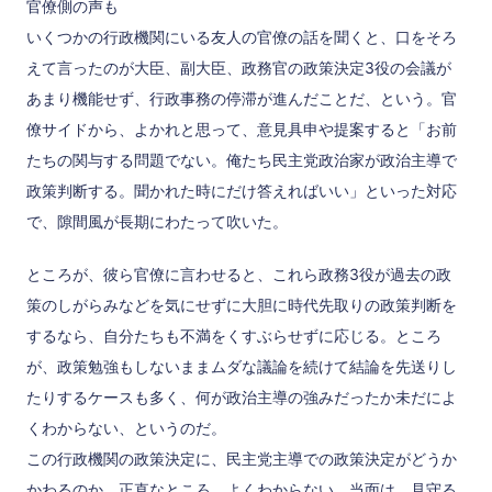
官僚側の声も
いくつかの行政機関にいる友人の官僚の話を聞くと、口をそろ
えて言ったのが大臣、副大臣、政務官の政策決定3役の会議が
あまり機能せず、行政事務の停滞が進んだことだ、という。官
僚サイドから、よかれと思って、意見具申や提案すると「お前
たちの関与する問題でない。俺たち民主党政治家が政治主導で
政策判断する。聞かれた時にだけ答えればいい」といった対応
で、隙間風が長期にわたって吹いた。
ところが、彼ら官僚に言わせると、これら政務3役が過去の政
策のしがらみなどを気にせずに大胆に時代先取りの政策判断を
するなら、自分たちも不満をくすぶらせずに応じる。ところ
が、政策勉強もしないままムダな議論を続けて結論を先送りし
たりするケースも多く、何が政治主導の強みだったか未だによ
くわからない、というのだ。
この行政機関の政策決定に、民主党主導での政策決定がどうか
かわるのか、正直なところ、よくわからない。当面は、見守る