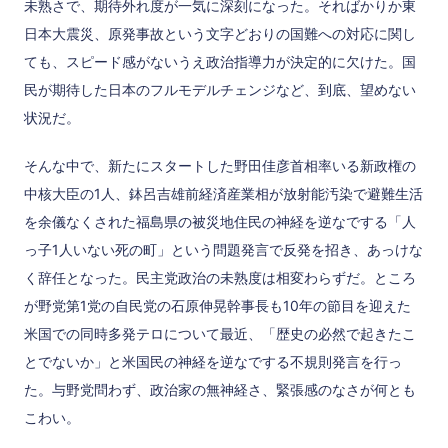
未熟さで、期待外れ度が一気に深刻になった。そればかりか東
日本大震災、原発事故という文字どおりの国難への対応に関し
ても、スピード感がないうえ政治指導力が決定的に欠けた。国
民が期待した日本のフルモデルチェンジなど、到底、望めない
状況だ。
そんな中で、新たにスタートした野田佳彦首相率いる新政権の
中核大臣の1人、鉢呂吉雄前経済産業相が放射能汚染で避難生活
を余儀なくされた福島県の被災地住民の神経を逆なでする「人
っ子1人いない死の町」という問題発言で反発を招き、あっけな
く辞任となった。民主党政治の未熟度は相変わらずだ。ところ
が野党第1党の自民党の石原伸晃幹事長も10年の節目を迎えた
米国での同時多発テロについて最近、「歴史の必然で起きたこ
とでないか」と米国民の神経を逆なでする不規則発言を行っ
た。与野党問わず、政治家の無神経さ、緊張感のなさが何とも
こわい。