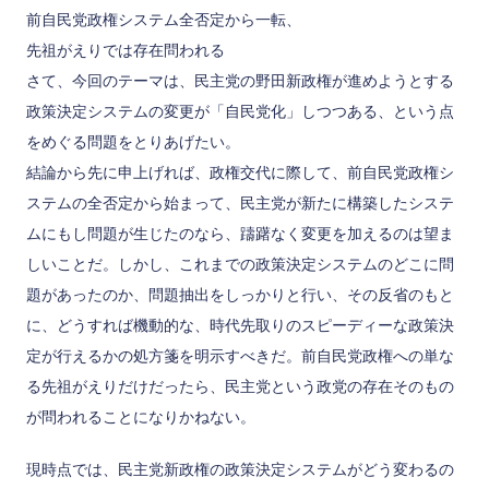
前自民党政権システム全否定から一転、
先祖がえりでは存在問われる
さて、今回のテーマは、民主党の野田新政権が進めようとする
政策決定システムの変更が「自民党化」しつつある、という点
をめぐる問題をとりあげたい。
結論から先に申上げれば、政権交代に際して、前自民党政権シ
ステムの全否定から始まって、民主党が新たに構築したシステ
ムにもし問題が生じたのなら、躊躇なく変更を加えるのは望ま
しいことだ。しかし、これまでの政策決定システムのどこに問
題があったのか、問題抽出をしっかりと行い、その反省のもと
に、どうすれば機動的な、時代先取りのスピーディーな政策決
定が行えるかの処方箋を明示すべきだ。前自民党政権への単な
る先祖がえりだけだったら、民主党という政党の存在そのもの
が問われることになりかねない。
現時点では、民主党新政権の政策決定システムがどう変わるの