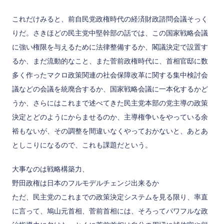
これだけみると、前自民党政権時代の経済財政諮問会議そっく
りだ。さきほどの民主党中堅幹部の話では、この国家戦略会議
に強い権限を与えるために法律整備するか、閣議決定で設置す
るか、まだ流動的なこと、また菅前政権時代に、首相官邸に数
多く作ったマクロ政策関連の社会保障改革に関する集中検討会
議などの会議を統廃合するか、国家戦略会議に一本化するかど
うか、さらにはこれまで述べてきた民主党本部の党主導の政策
決定とどのようにからませるのか、主導権争いをやっている余
裕もないが、その調整を間違いなくやっておかないと、あとあ
としこりになるので、これも課題だという。
大事なのは戦略構築力、
野田政権は日本のフルモデルチェンジ出来るか
ただ、民主党のこれまでの政策決定システムを見る限り、率直
に言って、鳩山元首相、菅前首相には、そろってパワフルな政