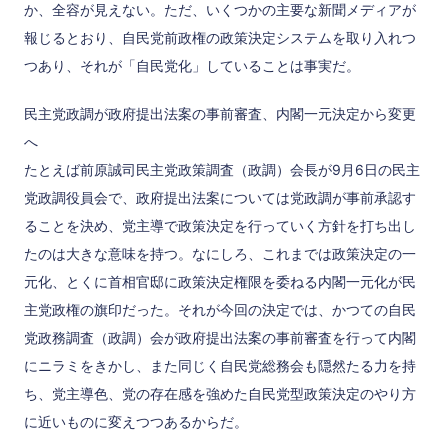
か、全容が見えない。ただ、いくつかの主要な新聞メディアが
報じるとおり、自民党前政権の政策決定システムを取り入れつ
つあり、それが「自民党化」していることは事実だ。
民主党政調が政府提出法案の事前審査、内閣一元決定から変更
へ
たとえば前原誠司民主党政策調査（政調）会長が9月6日の民主
党政調役員会で、政府提出法案については党政調が事前承認す
ることを決め、党主導で政策決定を行っていく方針を打ち出し
たのは大きな意味を持つ。なにしろ、これまでは政策決定の一
元化、とくに首相官邸に政策決定権限を委ねる内閣一元化が民
主党政権の旗印だった。それが今回の決定では、かつての自民
党政務調査（政調）会が政府提出法案の事前審査を行って内閣
にニラミをきかし、また同じく自民党総務会も隠然たる力を持
ち、党主導色、党の存在感を強めた自民党型政策決定のやり方
に近いものに変えつつあるからだ。