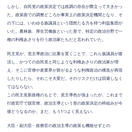
しかし、自民党の政策決定では政調の存在が際立って大きかっ
た。政策面での調整どころか事実上の政策決定機関となり、そ
の下には、いわゆる族議員という隠然たる力を持つ利益集団が
いた。農林族、厚生労働族といった形で、特定の政治分野で一
種の利権あさりを行う政治家たちだと言われていた。
民主党が、党主導政治に比重を置くことで、これら族議員が復
活し、かつての自民党と同じような利権あさりの政治家が増
え、そこに官僚や産業界が群がるような利権政治の構造が再現
したりしたら、それこそ大変だ。そのリスクだけは回避しなく
てはならない。
この民主党新政権のもとで、党主導色が強まったが、これまで
行政官庁で脱官僚、政治主導という形の政策決定の枠組みが今
後どうなるのか、まだ、もう1つよく見えない。
大臣・副大臣・政務官の政治主導の政策も機能せずとの