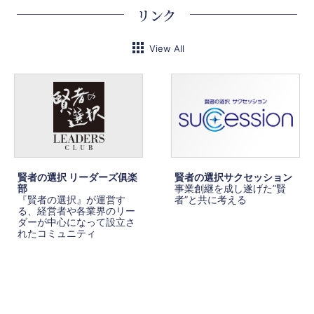
リンク
View All
賢者の選択 リーダーズ俱楽
賢者の選択サクセッション
部
事業創継を成し遂げた”賢
『賢者の選択』が運営す
者”と共に考える
る、経営者や各業界のリー
ダーが中心になって設立さ
れたコミュニティ