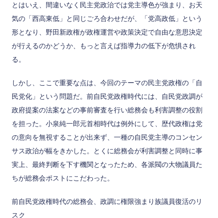
とはいえ、間違いなく民主党政治では党主導色が強まり、お天
気の「西高東低」と同じごろ合わせだが、「党高政低」という
形となり、野田新政権が政権運営や政策決定で自由な意思決定
が行えるのかどうか、もっと言えば指導力の低下が危惧され
る。
しかし、ここで重要な点は、今回のテーマの民主党政権の「自
民党化」という問題だ。前自民党政権時代には、自民党政調が
政府提案の法案などの事前審査を行い総務会も利害調整の役割
を担った。小泉純一郎元首相時代は例外にして、歴代政権は党
の意向を無視することが出来ず、一種の自民党主導のコンセン
サス政治が幅をきかした。とくに総務会が利害調整と同時に事
実上、最終判断を下す機関となったため、各派閥の大物議員た
ちが総務会ポストにこだわった。
前自民党政権時代の総務会、政調に権限強まり族議員復活のリ
スク