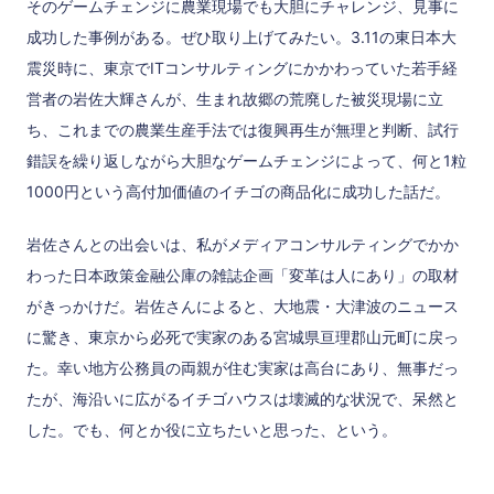
そのゲームチェンジに農業現場でも大胆にチャレンジ、見事に
成功した事例がある。ぜひ取り上げてみたい。3.11の東日本大
震災時に、東京でITコンサルティングにかかわっていた若手経
営者の岩佐大輝さんが、生まれ故郷の荒廃した被災現場に立
ち、これまでの農業生産手法では復興再生が無理と判断、試行
錯誤を繰り返しながら大胆なゲームチェンジによって、何と1粒
1000円という高付加価値のイチゴの商品化に成功した話だ。
岩佐さんとの出会いは、私がメディアコンサルティングでかか
わった日本政策金融公庫の雑誌企画「変革は人にあり」の取材
がきっかけだ。岩佐さんによると、大地震・大津波のニュース
に驚き、東京から必死で実家のある宮城県亘理郡山元町に戻っ
た。幸い地方公務員の両親が住む実家は高台にあり、無事だっ
たが、海沿いに広がるイチゴハウスは壊滅的な状況で、呆然と
した。でも、何とか役に立ちたいと思った、という。