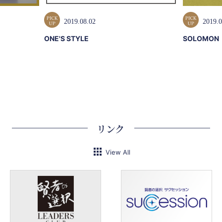
2019.08.02
2019.0
ONE'S STYLE
SOLOMON
リンク
View All