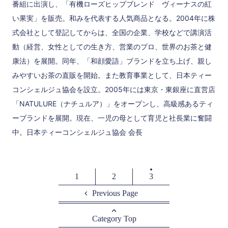
番組に出演し、「有機ローズヒップブレンド ヴィーナスの紅
い果実」を販売。和みを代表する人気商品となる。2004年に株
式会社として登記してからは、全国の企業、学校などで講演活
動（経営、女性としての生き方、営業のプロ、世界のお茶と健
康法）を展開。同年、「和顔愛語」ブランドを立ち上げ、親し
みやすいお茶の直販を開始。また教育事業として、日本ティー
コンシェルジュ協会を設立。2005年には東京・東銀座に直営店
「NATULURE（ナチュルア）」をオープンし、高級感あるティ
ーブランドを展開。現在、一児の母として育児と社長業に奮闘
中。日本ティーコンシェルジュ協会 会長
1
2
3
Previous Page
Category Top