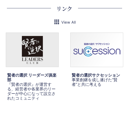
リンク
View All
賢者の選択 リーダーズ俱楽
賢者の選択サクセッション
部
事業創継を成し遂げた”賢
『賢者の選択』が運営す
者”と共に考える
る、経営者や各業界のリー
ダーが中心になって設立さ
れたコミュニティ