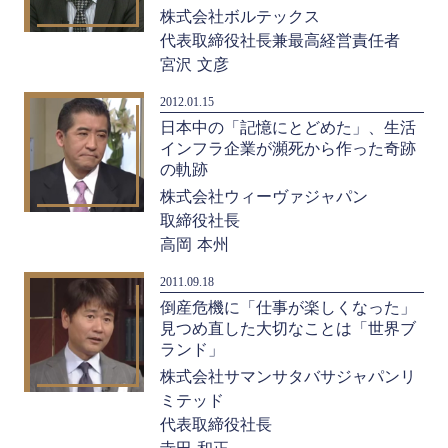
株式会社ボルテックス
代表取締役社長兼最高経営責任者
宮沢 文彦
2012.01.15
日本中の「記憶にとどめた」、生活
インフラ企業が瀕死から作った奇跡
の軌跡
株式会社ウィーヴァジャパン
取締役社長
高岡 本州
2011.09.18
倒産危機に「仕事が楽しくなった」
見つめ直した大切なことは「世界ブ
ランド」
株式会社サマンサタバサジャパンリ
ミテッド
代表取締役社長
寺田 和正