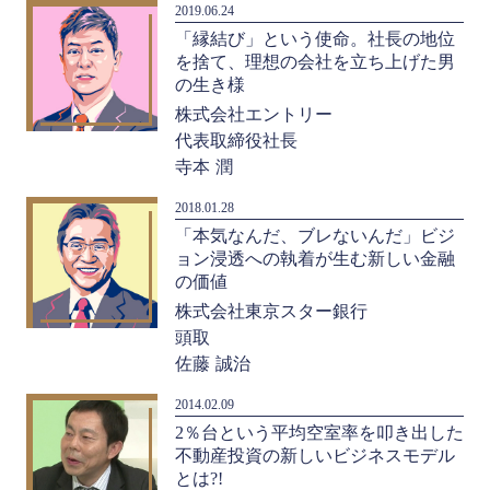
2019.06.24
「縁結び」という使命。社長の地位
を捨て、理想の会社を立ち上げた男
の生き様
株式会社エントリー
代表取締役社長
寺本 潤
2018.01.28
「本気なんだ、ブレないんだ」ビジ
ョン浸透への執着が生む新しい金融
の価値
株式会社東京スター銀行
頭取
佐藤 誠治
2014.02.09
2％台という平均空室率を叩き出した
不動産投資の新しいビジネスモデル
とは?!