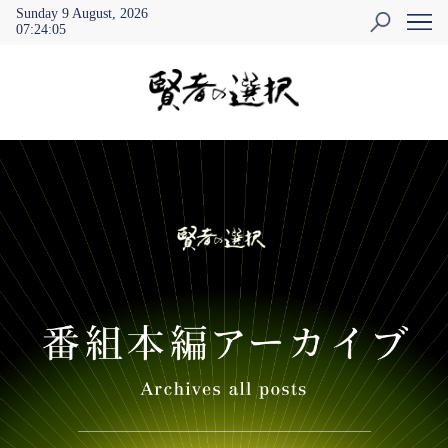
Sunday 9 August, 2026
07
:
24
:
05