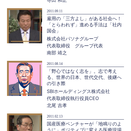
2011.09.11
雇用の「三方よし」がある社会へ！
「とらわれず」進める手法は「社内
国会」
株式会社パソナグループ
代表取締役 グループ代表
南部 靖之
2011.08.14
「野心ではなく志を」。志で考え
る、世界の日本、世代交代、後継へ
の引き際
SBIホールディングス株式会社
代表取締役執行役員CEO
北尾 吉孝
2011.02.13
国産医療ベンチャーが「地鳴りのよ
うに」ポジティブに変える医療現場