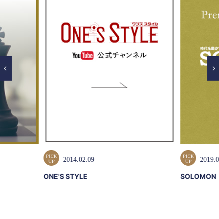
2014.02.09
2019.0
ONE'S STYLE
SOLOMON