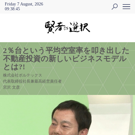
Friday 7 August, 2026
09
:
38
:
46
2％台という平均空室率を叩き出した
不動産投資の新しいビジネスモデル
とは?!
株式会社ボルテックス
代表取締役社長兼最高経営責任者
宮沢 文彦