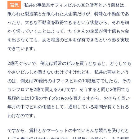
宮沢
私共の事業系オフィスビルの区分所有という商材は、
限られた製造業とか限られた大企業だけが、特殊な不動産であ
ったり、大きな不動産を取得できるという状態から、それを細
かく切っていくことによって、たくさんの企業が何十億もお金
を出さなくても、ある程度のビルを保有できるという形を実現
できています。
2億円ぐらいで、例えば通常のビルを買うとなると、どうしても
小さいビルしか買えないわけですけれども、私共の商材という
のは、例えば20億円のオフィスビルの10階建てでしたら、その
ワンフロアを2億で買えるわけです。そうすると同じ2億円でも
規模的には10倍のサイズのものを買えますから、おそらく長い
年月の中でビルの価値として、通用している期間が長くとれる
わけなのです。
ですから、賃料とかマーケットの中でいろんな競合を受けたと
しても乗り切りやすいわけです。結局長い企業なり、ある程度