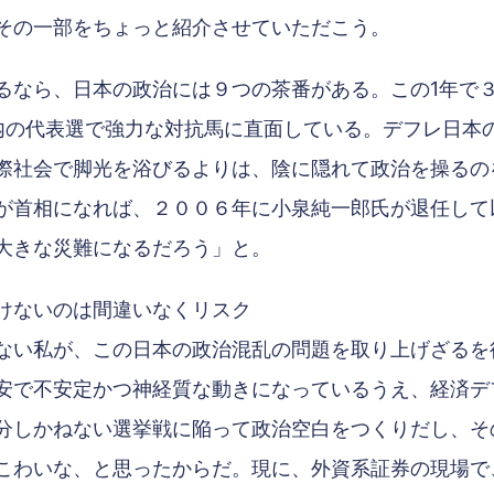
その一部をちょっと紹介させていただこう。
るなら、日本の政治には９つの茶番がある。この1年で
内の代表選で強力な対抗馬に直面している。デフレ日本
際社会で脚光を浴びるよりは、陰に隠れて政治を操るの
が首相になれば、２００６年に小泉純一郎氏が退任して
大きな災難になるだろう」と。
けないのは間違いなくリスク
い私が、この日本の政治混乱の問題を取り上げざるを
安で不安定かつ神経質な動きになっているうえ、経済デ
分しかねない選挙戦に陥って政治空白をつくりだし、そ
こわいな、と思ったからだ。現に、外資系証券の現場で