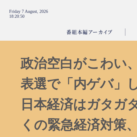
Friday 7 August, 2026
18
:
20
:
51
番組本編アーカイブ
政治空白がこわい
表選で「内ゲバ」
日本経済はガタガタ
くの緊急経済対策