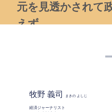
元を見透かされて
えず
牧野 義司
まきの よしじ
経済ジャーナリスト