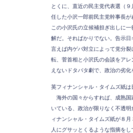
とくに、直近の民主党代表選（９
任した小沢一郎前民主党幹事長が
この小沢氏の立候補担ぎ出しに一
解だ。そればかりでない。告示日
言えば内ゲバ対立によって党分裂
転、菅首相と小沢氏の会談をアレ
えないドタバタ劇で、政治の劣化
英フィナンシャル・タイムズ紙は
海外の国々からすれば、成熟国家
いている、政治が限りなく不透明
ィナンシャル・タイムズ紙が８月
人にグサッとくるような指摘をし