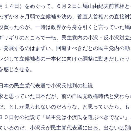
月１４日）をめぐって、６月２日に鳩山由紀夫前首相と
わずか３ヶ月弱で立候補を決め、菅直人首相との直接対
役買ったのが、一時は政界から身を引くと言っていた鳩
ギリギリのところで一転、民主党内の小沢・反小沢対立
に発展するのはまずい、回避すべきだとの民主党内の動
ンジして立候補者の一本化に向けた調整に動きだしたり
を感じさせる。
日本の民主党代表選で小沢氏批判の社説
と思っていた日本だが、前の自民党政権時代と変わら
だ、としか見られないのだろうな、と思っていたら、も
３０日付の社説で「民主党は小沢氏を選ぶべきでない」
ているのだ。小沢氏が民主党代表選に出る、出ないは別