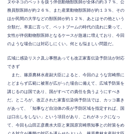
ヌやネコのペットを扱う伴侶動物獣医師が全体の約３７％、公
務員獣医師が約２６％、また産業動物獣医師が約１３％、その
ほか民間の大学などの獣医師が約１２％、あとはその他という
分類だ。率直に言って、ペットブームの時代の流れに乗って、
女性が伴侶動物獣医師となるケースが急速に増えており、今回
のような場合には対応しにくい。何とも悩ましい問題だ。
広域に感染リスク及ぶ事態あっても改正家畜伝染予防法が対応
できず
また、篠原農林水産副大臣によると、今回のような宮崎県に
とどまらず広範に被害が広がった場合に備えて、広域予防策を
講じるのは国であり、国がすべての責任を負うようにすべき
だ。ところが、改正された家畜伝染病予防法では、カッコ書き
があって、「知事など自治体の長が予防区域を指定すれば、国
は口出しをしない」という項目があり、これがネックになっ
て、今回も山田正彦農水大臣と東国原宮崎県知事との対策をめ
ぐる対立が事態の対応を遅らせたという。篠原農林水産副大臣