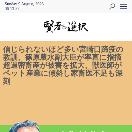
Sunday 9 August, 2026
06
:
13
:
57
信じられないほど多い宮崎口蹄疫の
教訓、篠原農水副大臣が率直に指摘
超過密畜産が被害を拡大、獣医師が
ペット産業に傾斜し家畜医不足も深
刻