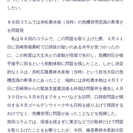
したい。
８８回コラムでは赤松農水相（当時）の危機管理意識の希薄さ
を問題視
私は８８回のコラムで、この問題を取り上げた際、３月３１
日に宮崎県都農町で口蹄疫の疑いのある水牛が見つかったの
に、この程度は大丈夫との楽観が現場で先行し、危機対応が後
手後手に回るという初動体制に問題を残したこと、しかし決定
的なミスは、赤松広隆農林水産相（当時）という担当大臣の危
機意識の希薄さにあったこと、端的には赤松農水相は４月２７
日に宮崎県からの緊急支援要請後も外国訪問案件を優先し４月
３０日から５月８日までキューバなどを訪問、口蹄疫問題が噴
出する５月ゴールデンウイーク中も日程を繰り上げて帰国する
わけでなく、危機管理に問題があったことなどを指摘した。
前回コラムでは、現場を踏まずに東京などでの取材だけで問題
を取り上げたことをお断りしたが、今回、篠原農林水産副大臣