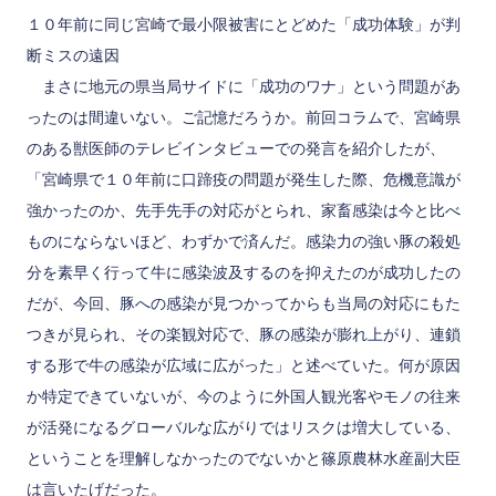
１０年前に同じ宮崎で最小限被害にとどめた「成功体験」が判
断ミスの遠因
まさに地元の県当局サイドに「成功のワナ」という問題があ
ったのは間違いない。ご記憶だろうか。前回コラムで、宮崎県
のある獣医師のテレビインタビューでの発言を紹介したが、
「宮崎県で１０年前に口蹄疫の問題が発生した際、危機意識が
強かったのか、先手先手の対応がとられ、家畜感染は今と比べ
ものにならないほど、わずかで済んだ。感染力の強い豚の殺処
分を素早く行って牛に感染波及するのを抑えたのが成功したの
だが、今回、豚への感染が見つかってからも当局の対応にもた
つきが見られ、その楽観対応で、豚の感染が膨れ上がり、連鎖
する形で牛の感染が広域に広がった」と述べていた。何が原因
か特定できていないが、今のように外国人観光客やモノの往来
が活発になるグローバルな広がりではリスクは増大している、
ということを理解しなかったのでないかと篠原農林水産副大臣
は言いたげだった。