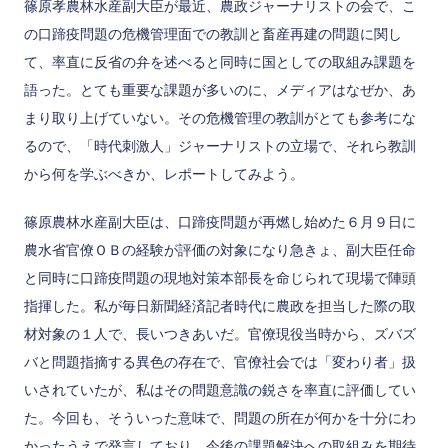
篠原孝農林水産副大臣が最近、農政ジャーナリストの会で、こ
の口蹄疫問題の危機管理面での教訓と畜産再建の問題に関し
て、率直に反省の弁を述べると同時に国としての取組み課題を
語った。とても重要な課題が多いのに、メディアはなぜか、あ
まり取り上げていない。その危機管理の教訓がとても参考にな
るので、「時代刺激人」ジャーナリストの立場で、それら教訓
から何を学ぶべきか、レポートしてみよう。
篠原農林水産副大臣は、口蹄疫問題が再燃し始めた６月９日に
農水省官僚ＯＢの経験が評価の対象になり急きょ、副大臣任命
と同時に口蹄疫問題の現地対策本部長を命じられて現場で陣頭
指揮した。私が毎日新聞経済記者時代に農政を担当した際の取
材対象の１人で、長いつきあいだ。官僚現役当時から、ズバズ
バと問題指摘する異色の存在で、官僚社会では「変わり者」扱
いされていたが、私はその問題意識の鋭さを率直に評価してい
た。今回も、そういった意味で、問題の所在が何かを十分にわ
かったうえで発言しており、今後の課題解決への取組みを期待