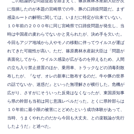
この総論的な問題提起を踏まえて、篠原農林水産副大臣が次
に指摘したのが本題の宮崎県での牛、豚の口蹄疫問題だ。まず
感染ルートの解明に関しては、いまだに特定が出来ていない。
１０年前の２０００年に同じ宮崎県で口蹄疫問題が発生し、当
時は中国産の麦わらでないかと見られたが、決め手を欠いた。
今回もアジア地域から人やモノの移動に伴ってウイルスが運ば
れてきた可能性が高い。ただ、篠原農林水産副大臣は「問題が
表面化してから、ウイルス感染が広がるのを抑えるため、人間
の立ち入り禁止措置のほか、乗用車、トラックなどの消毒剤散
布したが、『なぜ、オレの新車に散布するのだ。牛や豚の世界
の話でないか、迷惑だ』といった無理解さが横行した。危機が
広がり、さすがにそういった反発はなくなったが、東国原知事
ら県の幹部も当初は同じ意識レベルだった。とくに県幹部らは
１０年前に最小限の被害にとどめたという成功体験があって、
当時、うまくやれたのだから今回も大丈夫、との楽観論が先行
したようだ」と述べた。