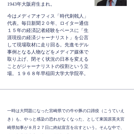
1943年大阪府生まれ。
今はメディアオフィス「時代刺戟人」
代表。毎日新聞２０年、ロイター通信
１５年の経済記者経験をベースに「生
涯現役の経済ジャーナリスト」を公言
して現場取材に走り回る。先進モデル
事例となる人物などをメディア媒体で
取り上げ、閉そく状況の日本を変える
ことがジャーナリストの役割という立
場。１９６８年早稲田大学大学院卒。
一時は大問題になった宮崎県での牛や豚の口蹄疫（こうていえ
き）も、やっと感染の恐れがなくなった、として東国原英夫宮
崎県知事が８月２７日に終結宣言を出すという。そんな中で、