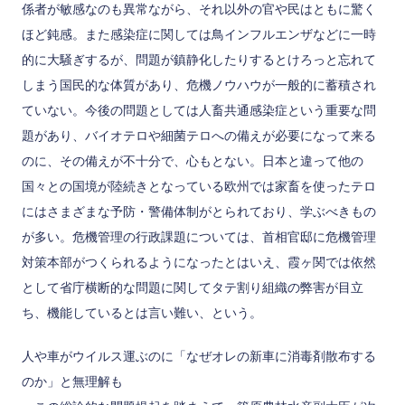
係者が敏感なのも異常ながら、それ以外の官や民はともに驚く
ほど鈍感。また感染症に関しては鳥インフルエンザなどに一時
的に大騒ぎするが、問題が鎮静化したりするとけろっと忘れて
しまう国民的な体質があり、危機ノウハウが一般的に蓄積され
ていない。今後の問題としては人畜共通感染症という重要な問
題があり、バイオテロや細菌テロへの備えが必要になって来る
のに、その備えが不十分で、心もとない。日本と違って他の
国々との国境が陸続きとなっている欧州では家畜を使ったテロ
にはさまざまな予防・警備体制がとられており、学ぶべきもの
が多い。危機管理の行政課題については、首相官邸に危機管理
対策本部がつくられるようになったとはいえ、霞ヶ関では依然
として省庁横断的な問題に関してタテ割り組織の弊害が目立
ち、機能しているとは言い難い、という。
人や車がウイルス運ぶのに「なぜオレの新車に消毒剤散布する
のか」と無理解も