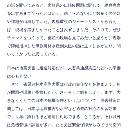
の話を聞いてみると、宮崎県の口蹄疫問題に関して、終息宣言
を出す所まで至ったとはいえ、信じられないほど数多くの問題
や課題が山積していた。現場重視のジャーナリストから言え
ば、現場を踏まなかったことは反省しきりだ。その点で、ぜひ
チャンスをつくって、畜産の現場を見てみたいと思うが、現場
で陣頭指揮した篠原農林水産副大臣の話は生々しさがあり、聞
いてよかったと思っている。
日本は地震災害に迅速対応だが、人畜共通感染症などへの準備
は心もとない
さて、篠原農林水産副大臣は行政の責任などを踏まえて、何
が問題や課題と指摘したか、さっそくご紹介しよう。まず、大
きなくくりでの日本の危機管理という点について、災害対応に
関しては、日本は地震被害や水害など過去の対応の学習効果
で、世界に誇れるほど迅速に対応できる。ところが、それ以外
は危機管理の課題が多い。たとえば安全保障がらみでは防衛関