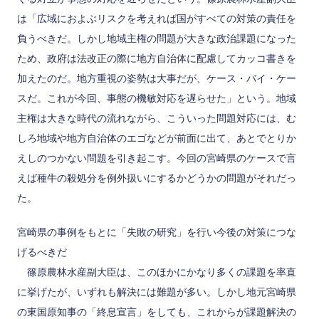
は「広域におよぶリスクを考えれば国がすべての対策の責任を
負うべきだ。しかし地域主権の問題が大きな政治課題になった
ため、政府は法改正の際に地方自治体に配慮してカッコ書きを
加えたのだ。地方重視の姿勢は大事だが、ケース・バイ・ケー
スだ。これが今回、事態の機敏対応を遅らせた」という。地域
主権は大きな時代の流れながら、こういった問題対応には、む
しろ地域や地方自治体のエゴなどが前面に出て、あとでとりか
えしのつかない問題を引き起こす。今回の宮崎県のケースで言
えば種牛の殺処分を例外扱いにするかどうかの問題がそれだっ
た。
宮崎県の事例をもとに「失敗の研究」を行い今後の対策につな
げるべきだ
篠原農林水産副大臣は、このほかにかなり多くの課題を率直
に挙げたが、いずれも解決には難題が多い。しかし地元宮崎県
の東国原知事の「終息宣言」をしても、これからが課題解決の