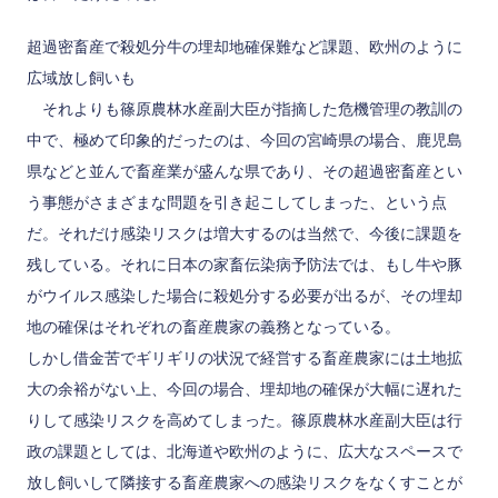
超過密畜産で殺処分牛の埋却地確保難など課題、欧州のように
広域放し飼いも
それよりも篠原農林水産副大臣が指摘した危機管理の教訓の
中で、極めて印象的だったのは、今回の宮崎県の場合、鹿児島
県などと並んで畜産業が盛んな県であり、その超過密畜産とい
う事態がさまざまな問題を引き起こしてしまった、という点
だ。それだけ感染リスクは増大するのは当然で、今後に課題を
残している。それに日本の家畜伝染病予防法では、もし牛や豚
がウイルス感染した場合に殺処分する必要が出るが、その埋却
地の確保はそれぞれの畜産農家の義務となっている。
しかし借金苦でギリギリの状況で経営する畜産農家には土地拡
大の余裕がない上、今回の場合、埋却地の確保が大幅に遅れた
りして感染リスクを高めてしまった。篠原農林水産副大臣は行
政の課題としては、北海道や欧州のように、広大なスペースで
放し飼いして隣接する畜産農家への感染リスクをなくすことが