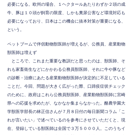
必要になる。欧州の場合、１ヘクタールあたりわずか２頭の成
牛、豚は１０頭が飼育の限度、しかも糞尿公害など環境対応も
必要になっており、日本はこの機会に抜本対策が重要になる、
という。
ペットブームで伴侶動物獣医師が増えるが、公務員、産業動物
獣医師は増えず
ところで、これまた重要な教訓だと思ったのは、獣医師、そ
れも家畜衛生などにかかわる公務員獣医師、それに牛や豚など
の診断・治療にあたる産業動物獣医師が決定的に不足している
ことだ。今回、問題が大きく広がった際、口蹄疫症状チェック
のために、政府はこれら公務員獣医師、産業動物獣医師に宮崎
県への応援を求めたが、なかなか集まらなかった。酪農学園大
学獣医学部長の林正信さんが７月８日付の毎日新聞コラム「こ
れが言いたい」で述べているのを参考にさせていただくと、現
在、登録している獣医師は全国で３万５０００人。このうちイ