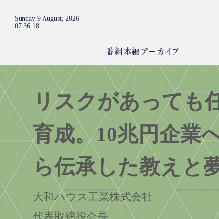
Sunday 9 August, 2026
07
:
36
:
19
番組本編アーカイブ
リスクがあっても
育成。10兆円企業
ら伝承した教えと
大和ハウス工業株式会社
代表取締役会長