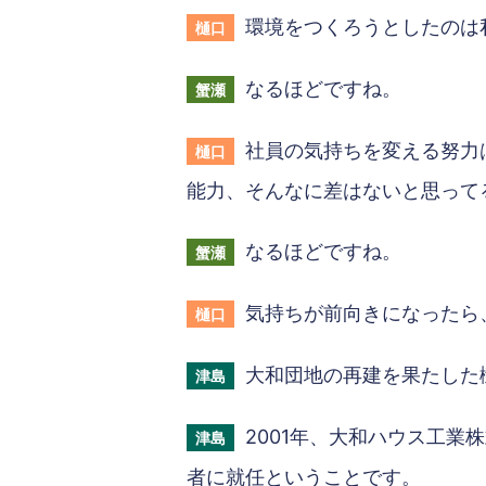
環境をつくろうとしたのは
樋口
なるほどですね。
蟹瀬
社員の気持ちを変える努力
樋口
能力、そんなに差はないと思って
なるほどですね。
蟹瀬
気持ちが前向きになったら
樋口
大和団地の再建を果たした
津島
2001年、大和ハウス工業
津島
者に就任ということです。