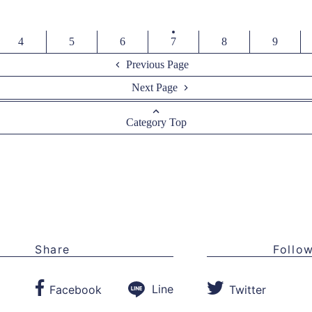
4
5
6
7
8
9
Previous Page
Next Page
Category Top
Share
Follo
Line
Facebook
Twitter