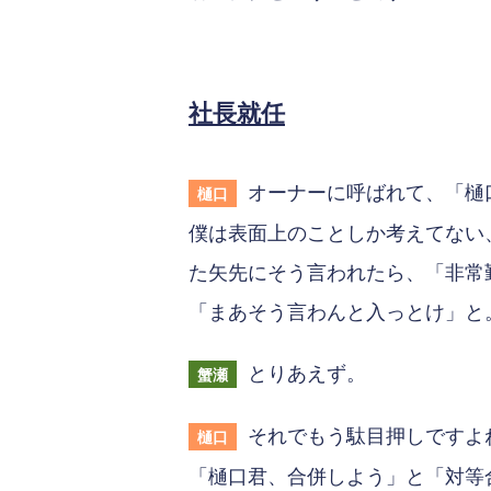
社長就任
オーナーに呼ばれて、「樋
樋口
僕は表面上のことしか考えてない
た矢先にそう言われたら、「非常
「まあそう言わんと入っとけ」と
とりあえず。
蟹瀬
それでもう駄目押しですよ
樋口
「樋口君、合併しよう」と「対等