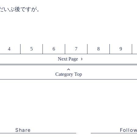
だいぶ後ですが。
4
5
6
7
8
9
Next Page
Category Top
Share
Follo