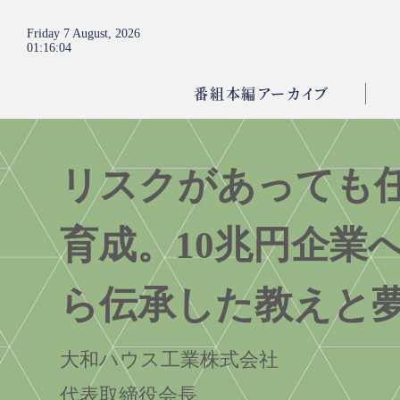
Friday 7 August, 2026
01
:
16
:
05
番組本編アーカイブ
リスクがあっても
育成。10兆円企業
ら伝承した教えと
大和ハウス工業株式会社
代表取締役会長