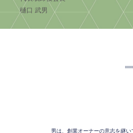
樋口 武男
男は、創業オーナーの意志を継い