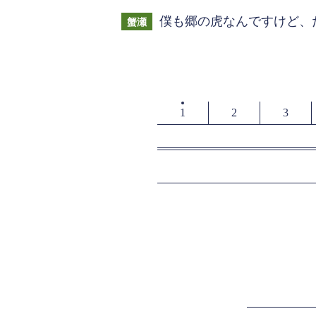
僕も郷の虎なんですけど、
蟹瀬
1
2
3