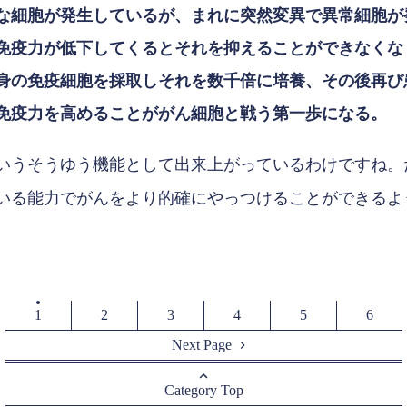
な細胞が発生しているが、まれに突然変異で異常細胞が
免疫力が低下してくるとそれを抑えることができなくな
身の免疫細胞を採取しそれを数千倍に培養、その後再び
免疫力を高めることががん細胞と戦う第一歩になる。
いうそうゆう機能として出来上がっているわけですね。
いる能力でがんをより的確にやっつけることができるよ
1
2
3
4
5
6
Next Page
Category Top