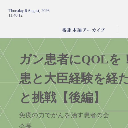
Thursday 6 August, 2026
11
:
40
:
14
番組本編アーカイブ
ガン患者にQOLを
患と大臣経験を経
と挑戦【後編】
免疫の力でがんを治す患者の会
会長