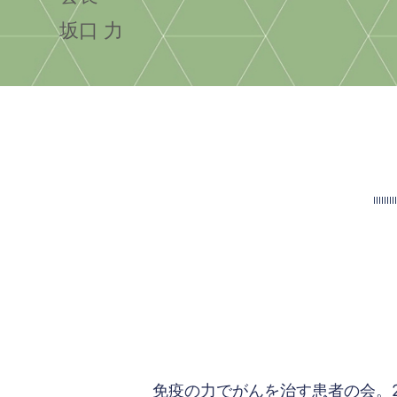
坂口 力
免疫の力でがんを治す患者の会。