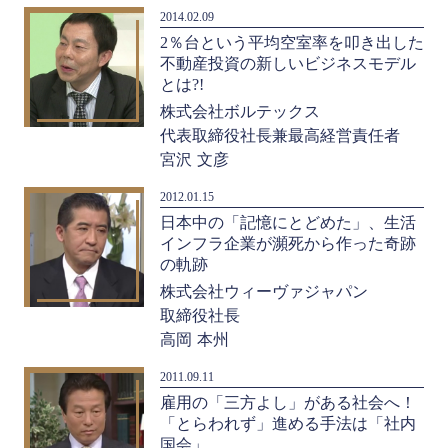
2014.02.09
2％台という平均空室率を叩き出した
不動産投資の新しいビジネスモデル
とは?!
株式会社ボルテックス
代表取締役社長兼最高経営責任者
宮沢 文彦
2012.01.15
日本中の「記憶にとどめた」、生活
インフラ企業が瀕死から作った奇跡
の軌跡
株式会社ウィーヴァジャパン
取締役社長
高岡 本州
2011.09.11
雇用の「三方よし」がある社会へ！
「とらわれず」進める手法は「社内
国会」