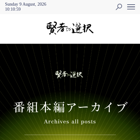
Sunday 9 August, 2026
10
:
10
:
59