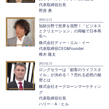
代表取締役社長
野原 勇
2016.12.11
知財分野で世界を視野！「ビジネス
とクリエーション」の両輪で日本再
生へ
株式会社ディー・エル・イー
代表取締役CEO&Founder
椎木 隆太
2015.02.15
ロングセラーは「顧客のライフスタ
イル」が決める！？売れる必然の秘
密とは
株式会社オークローンマーケティン
グ
代表取締役社長
ハリー・A・ヒル