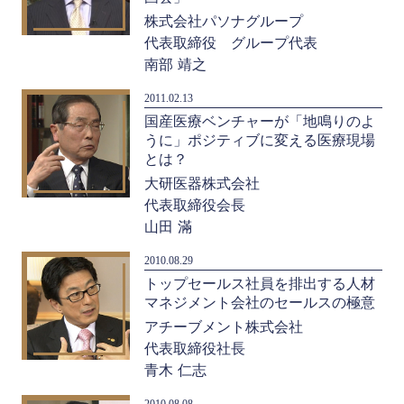
株式会社パソナグループ
代表取締役 グループ代表
南部 靖之
2011.02.13
国産医療ベンチャーが「地鳴りのよ
うに」ポジティブに変える医療現場
とは？
大研医器株式会社
代表取締役会長
山田 滿
2010.08.29
トップセールス社員を排出する人材
マネジメント会社のセールスの極意
アチーブメント株式会社
代表取締役社長
青木 仁志
2010.08.08