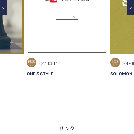
2011.09.11
2019.0
ONE'S STYLE
SOLOMON
リンク