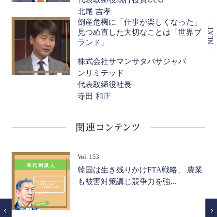
北尾 吉孝
倒産危機に「仕事が楽しくなった」
見つめ直した大切なことは「世界ブ
ランド」
株式会社サマンサタバサジャパ
ンリミテッド
代表取締役社長
寺田 和正
関連コンテンツ
Vol. 153
言
韓国は生き残りかけFTA戦略、 農業
も被害対策講じ競争力を強...