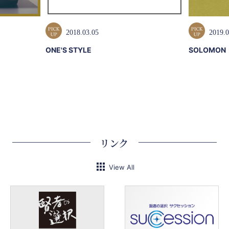
2018.03.05
2019.0
ONE'S STYLE
SOLOMON
リンク
View All