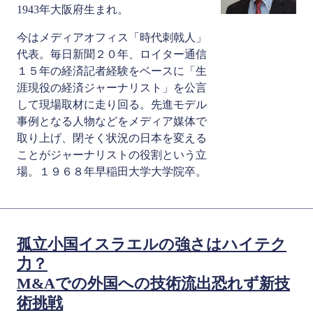
1943年大阪府生まれ。
今はメディアオフィス「時代刺戟人」
代表。毎日新聞２０年、ロイター通信
１５年の経済記者経験をベースに「生
涯現役の経済ジャーナリスト」を公言
して現場取材に走り回る。先進モデル
事例となる人物などをメディア媒体で
取り上げ、閉そく状況の日本を変える
ことがジャーナリストの役割という立
場。１９６８年早稲田大学大学院卒。
孤立小国イスラエルの強さはハイテク
力？
M&Aでの外国への技術流出恐れず新技
術挑戦