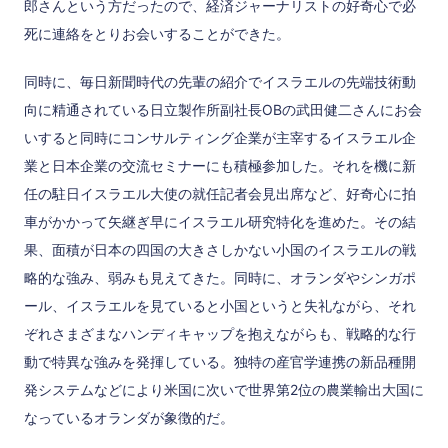
郎さんという方だったので、経済ジャーナリストの好奇心で必
死に連絡をとりお会いすることができた。
同時に、毎日新聞時代の先輩の紹介でイスラエルの先端技術動
向に精通されている日立製作所副社長OBの武田健二さんにお会
いすると同時にコンサルティング企業が主宰するイスラエル企
業と日本企業の交流セミナーにも積極参加した。それを機に新
任の駐日イスラエル大使の就任記者会見出席など、好奇心に拍
車がかかって矢継ぎ早にイスラエル研究特化を進めた。その結
果、面積が日本の四国の大きさしかない小国のイスラエルの戦
略的な強み、弱みも見えてきた。同時に、オランダやシンガポ
ール、イスラエルを見ていると小国というと失礼ながら、それ
ぞれさまざまなハンディキャップを抱えながらも、戦略的な行
動で特異な強みを発揮している。独特の産官学連携の新品種開
発システムなどにより米国に次いで世界第2位の農業輸出大国に
なっているオランダが象徴的だ。