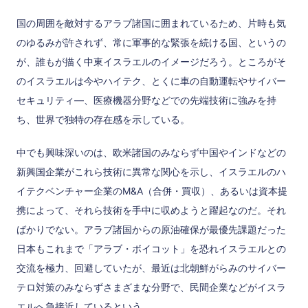
国の周囲を敵対するアラブ諸国に囲まれているため、片時も気
のゆるみが許されず、常に軍事的な緊張を続ける国、というの
が、誰もが描く中東イスラエルのイメージだろう。ところがそ
のイスラエルは今やハイテク、とくに車の自動運転やサイバー
セキュリティ―、医療機器分野などでの先端技術に強みを持
ち、世界で独特の存在感を示している。
中でも興味深いのは、欧米諸国のみならず中国やインドなどの
新興国企業がこれら技術に異常な関心を示し、イスラエルのハ
イテクベンチャー企業のM&A（合併・買収）、あるいは資本提
携によって、それら技術を手中に収めようと躍起なのだ。それ
ばかりでない。アラブ諸国からの原油確保が最優先課題だった
日本もこれまで「アラブ・ボイコット」を恐れイスラエルとの
交流を極力、回避していたが、最近は北朝鮮がらみのサイバー
テロ対策のみならずさまざまな分野で、民間企業などがイスラ
エルへ急接近しているという。