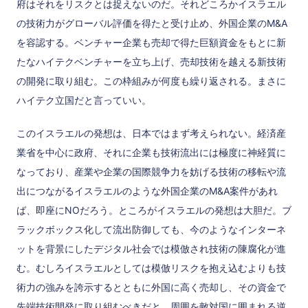
府はそれをリスクとは捉えないのだ。それどころかイスラエル
の技術力がグローバル評価を得たと受け止め、外国企業のM&A
を容認する。ベンチャー企業も売却で得た巨額資金をもとに新
たなハイテクベンチャーを立ち上げ、売却技術を越える新技術
の開発に取り組む。この枠組みが何度も繰り返される。まさに
ハイテク立国だと言っていい。
このイスラエルの発想は、日本ではまず考えられない。経済産
業省を中心に政府、それに企業も技術流出には極度に神経質に
なっており、産業や企業の国際競争力を妨げる技術の移転や流
出につながるイスラエルのような外国企業のM&A案件があれ
ば、即座にNOだろう。ところがイスラエルの発想は大胆だ。ブ
ラックボックス化して流出防御しても、今のようなインターネ
ットを背景にしたデジタル社会では模倣され技術の陳腐化が進
む。むしろイスラエルとしては模倣リスクを抱え込むよりも技
術力の強みを誇示するとともに外国に高く売却し、その資金で
先端技術開発に取り組むべきだと。周囲を敵対国に囲まれる逆